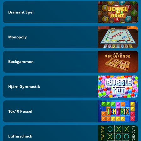
Diamant Spel
Monopoly
Backgammon
Hjärn Gymnastik
10x10 Pussel
Luffarschack