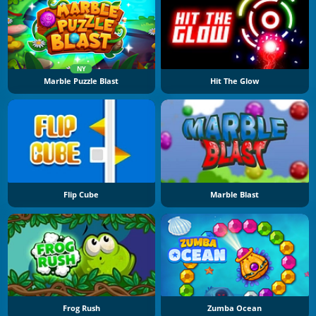
NY
Marble Puzzle Blast
Hit The Glow
Flip Cube
Marble Blast
Frog Rush
Zumba Ocean