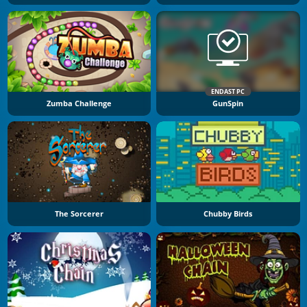
ENDAST PC
Zumba Challenge
GunSpin
The Sorcerer
Chubby Birds