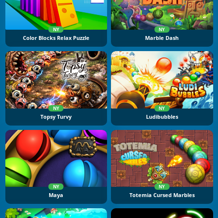
NY
NY
Color Blocks Relax Puzzle
Marble Dash
NY
NY
Topsy Turvy
Ludibubbles
NY
NY
Maya
Totemia Cursed Marbles