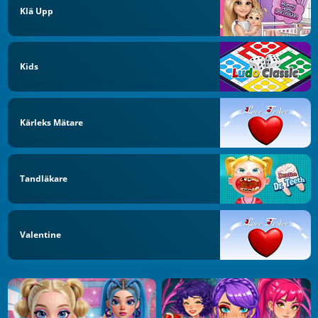
Klä Upp
Kids
Kärleks Mätare
Tandläkare
Valentine