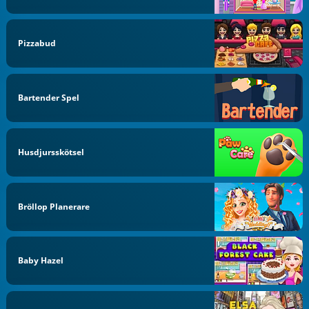
Pizzabud
Bartender Spel
Husdjursskötsel
Bröllop Planerare
Baby Hazel