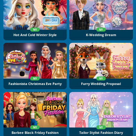
NY
NY
Hot And Cold Winter Style
K-Wedding Dream
NY
NY
Fashionista Christmas Eve Party
Furry Wedding Proposal
NY
NY
Barbee Black Friday Fashion
Tailor Stylist Fashion Diary