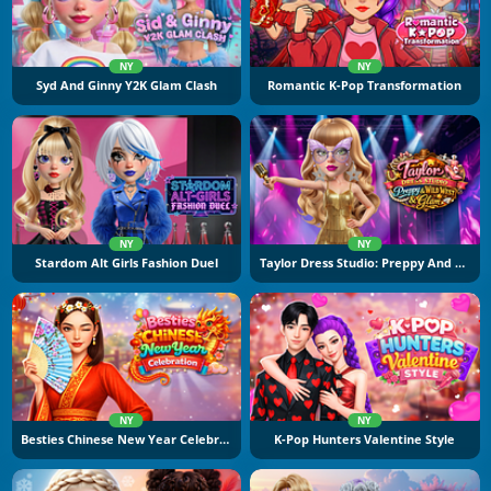
NY
NY
Syd And Ginny Y2K Glam Clash
Romantic K-Pop Transformation
NY
NY
Stardom Alt Girls Fashion Duel
Taylor Dress Studio: Preppy And Wild West Glam
NY
NY
Besties Chinese New Year Celebration
K-Pop Hunters Valentine Style