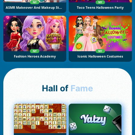
NY
NY
ASMR Makeover And Makeup Studio
Toco Teens Halloween Party
NY
NY
Fashion Heroes Academy
Iconic Halloween Costumes
Hall of
Fame