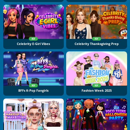
NY
NY
Celebrity E-Girl Vibes
Celebrity Thanksgiving Prep
NY
NY
BFFs K-Pop Fangirls
Fashion Week 2025