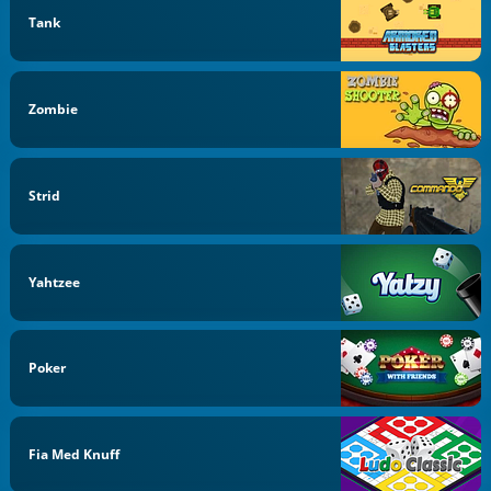
Tank
Zombie
Strid
Yahtzee
Poker
Fia Med Knuff