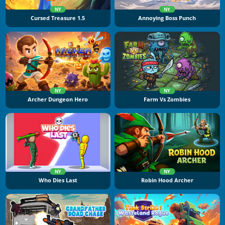
NY
NY
Cursed Treasure 1.5
Annoying Boss Punch
NY
NY
Archer Dungeon Hero
Farm Vs Zombies
NY
NY
Who Dies Last
Robin Hood Archer