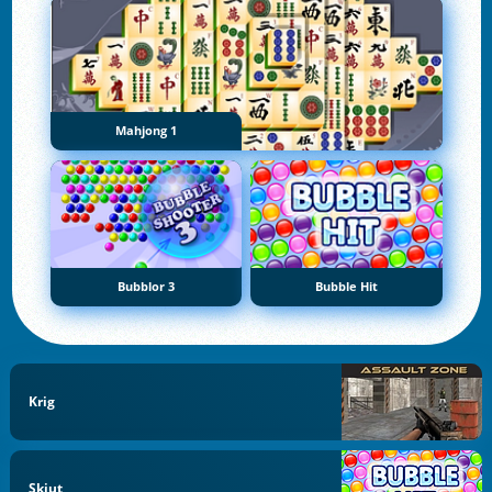
Mahjong 1
Bubblor 3
Bubble Hit
Krig
Skjut