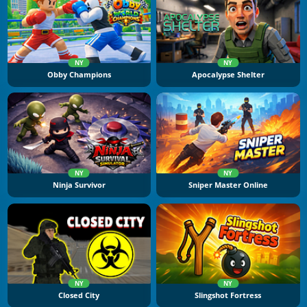
NY
NY
Obby Champions
Apocalypse Shelter
NY
NY
Ninja Survivor
Sniper Master Online
NY
NY
Closed City
Slingshot Fortress