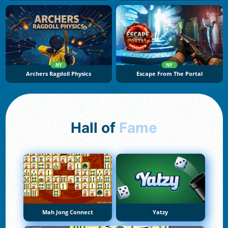
NY
NY
Archers Ragdoll Physics
Escape From The Portal
Hall of
Fame
Mah Jong Connect
Yatzy