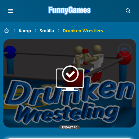
Kamp
Smälla
Drunken Wrestlers
ENDAST PC