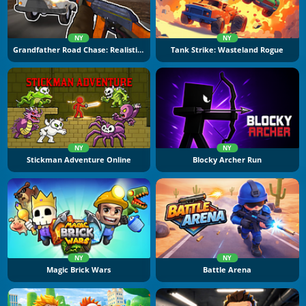
NY
NY
Grandfather Road Chase: Realistic Shooter
Tank Strike: Wasteland Rogue
NY
NY
Stickman Adventure Online
Blocky Archer Run
NY
NY
Magic Brick Wars
Battle Arena