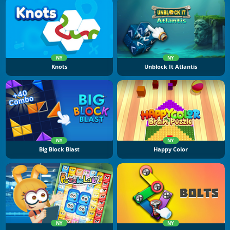
NY
NY
Knots
Unblock It Atlantis
NY
NY
Big Block Blast
Happy Color
NY
NY