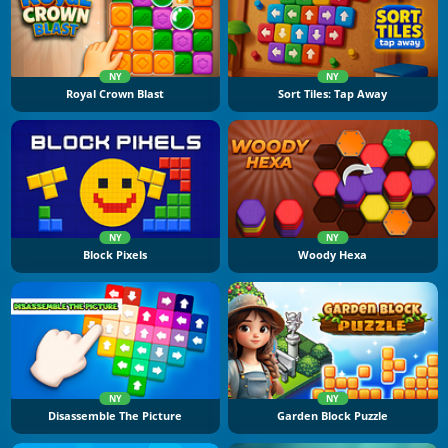
NY
NY
Royal Crown Blast
Sort Tiles: Tap Away
NY
NY
Block Pixels
Woody Hexa
NY
NY
Disassemble The Picture
Garden Block Puzzle