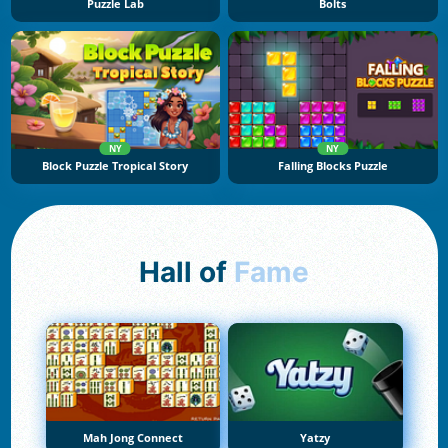
Puzzle Lab
Bolts
NY
NY
Block Puzzle Tropical Story
Falling Blocks Puzzle
Hall of
Fame
Mah Jong Connect
Yatzy