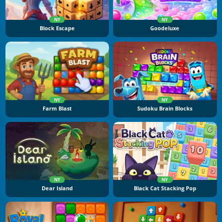
NY
NY
Block Escape
Goodeluxe
NY
NY
Farm Blast
Sudoku Brain Blocks
NY
NY
Dear Island
Black Cat Stacking Pop