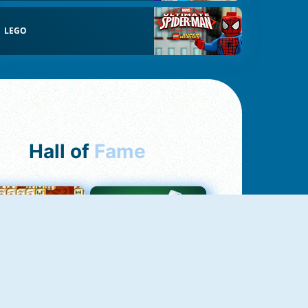
LEGO
Hall of
Fame
ah Jong Connect
Yatzy