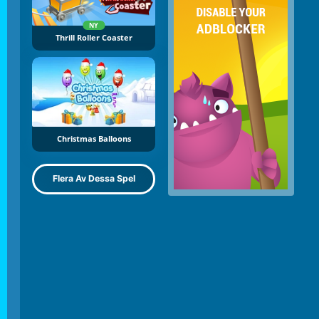
NY
Thrill Roller Coaster
Christmas Balloons
Flera Av Dessa Spel