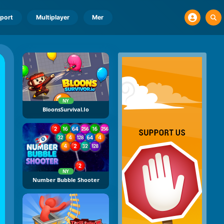
port
Multiplayer
Mer
NY
BloonsSurvival.io
NY
Number Bubble Shooter