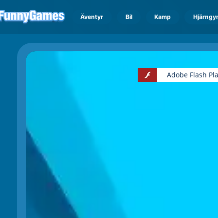
Äventyr
Bil
Kamp
Hjärngy
Adobe Flash Pl