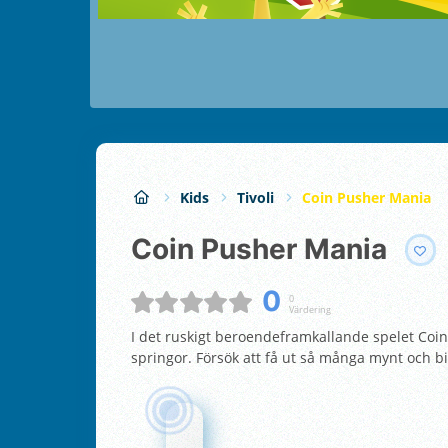
Kids
Tivoli
Coin Pusher Mania
Coin Pusher Mania
0
0
Värdering
I det ruskigt beroendeframkallande spelet Coin
springor. Försök att få ut så många mynt och bi