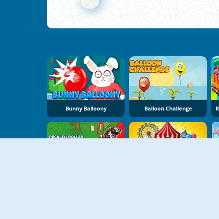
Bunny Balloony
Balloon Challenge
Reckless Roller Fun Park
Carnival Balloon Shoot