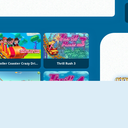
Roller Coaster Crazy Drive Game
Thrill Rush 3
Rollercoaster Creator Express
Thrill Rush 4
M