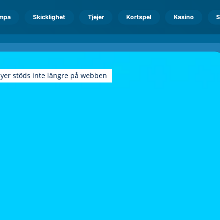
mpa
Skicklighet
Tjejer
Kortspel
Kasino
S
ayer stöds inte längre på webben