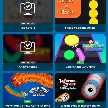
ENDAST PC
The Cars.io
Snake Vs Blocks Online
ENDAST PC
NY
Angry Snakes
Color Snake 3D Online
NY
NY
Worm Hunt: Snake Game IO Zone
Worms Zone A Slithery Snake