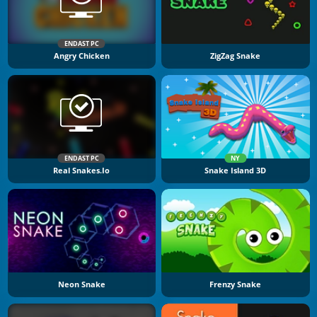
ENDAST PC
Angry Chicken
ZigZag Snake
ENDAST PC
NY
Real Snakes.io
Snake Island 3D
Neon Snake
Frenzy Snake