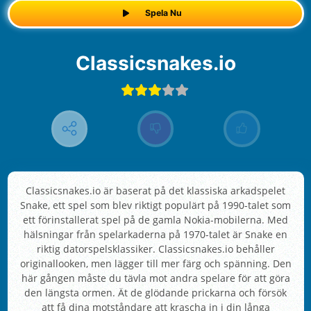
Spela Nu
Classicsnakes.io
Classicsnakes.io är baserat på det klassiska arkadspelet
Snake, ett spel som blev riktigt populärt på 1990-talet som
ett förinstallerat spel på de gamla Nokia-mobilerna. Med
hälsningar från spelarkaderna på 1970-talet är Snake en
riktig datorspelsklassiker. Classicsnakes.io behåller
originallooken, men lägger till mer färg och spänning. Den
här gången måste du tävla mot andra spelare för att göra
den längsta ormen. Ät de glödande prickarna och försök
att få dina motståndare att krascha in i din långa