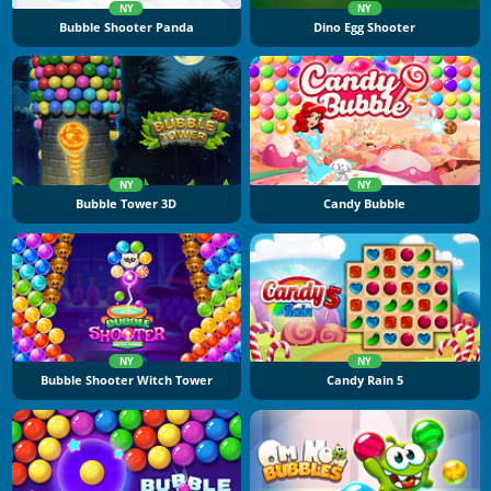
NY
NY
Bubble Shooter Panda
Dino Egg Shooter
NY
NY
Bubble Tower 3D
Candy Bubble
NY
NY
Bubble Shooter Witch Tower
Candy Rain 5