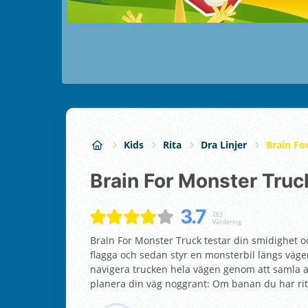
Kids
Rita
Dra Linjer
Brain Fo
Brain For Monster Truc
3.7
263
Värdering
Brain For Monster Truck testar din smidighet 
flagga och sedan styr en monsterbil längs väg
navigera trucken hela vägen genom att samla al
planera din väg noggrant: Om banan du har rita