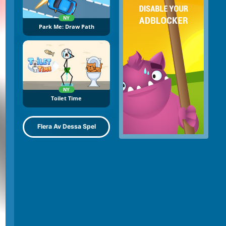
NY
Park Me: Draw Path
NY
Toilet Time
Flera Av Dessa Spel