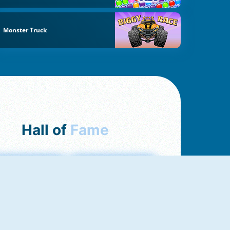
Monster Truck
Hall of
Fame
ah Jong Connect
Yatzy