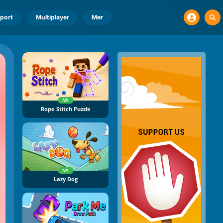
port
Multiplayer
Mer
NY
Rope Stitch Puzzle
NY
Lazy Dog