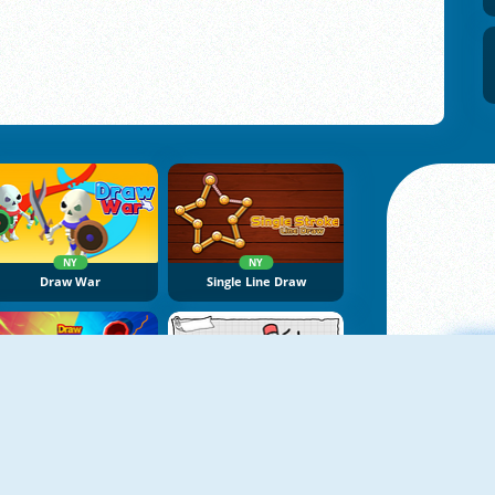
NY
NY
Draw War
Single Line Draw
NY
NY
Draw The Weapon
Egg Adventure
M