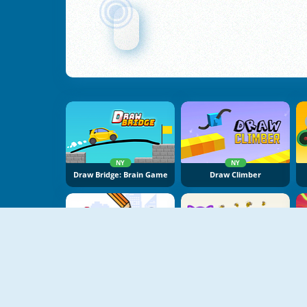
NY
NY
Draw Bridge: Brain Game
Draw Climber
NY
NY
Stop The Bullet
Save My Pet Party