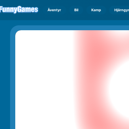
Äventyr
Bil
Kamp
Hjärngy