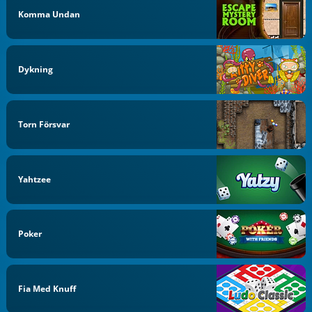
Komma Undan
Dykning
Torn Försvar
Yahtzee
Poker
Fia Med Knuff