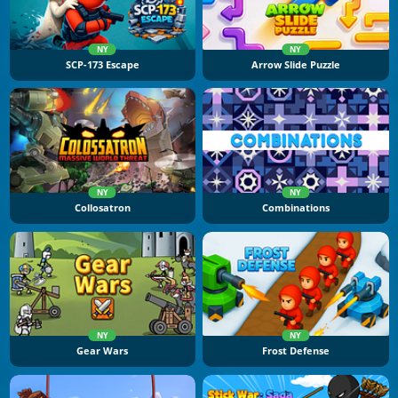
NY
NY
SCP-173 Escape
Arrow Slide Puzzle
NY
NY
Collosatron
Combinations
NY
NY
Gear Wars
Frost Defense