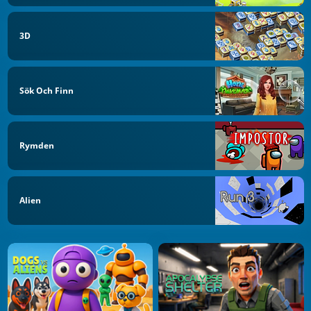
3D
Sök Och Finn
Rymden
Alien