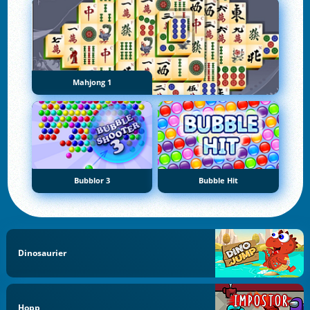
Mahjong 1
Bubblor 3
Bubble Hit
Dinosaurier
Hopp