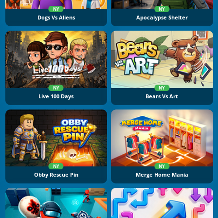
NY
NY
Dogs Vs Aliens
Apocalypse Shelter
NY
NY
Live 100 Days
Bears Vs Art
NY
NY
Obby Rescue Pin
Merge Home Mania