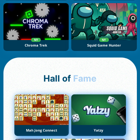
NY
NY
Chroma Trek
Squid Game Hunter
Hall of
Fame
Mah Jong Connect
Yatzy