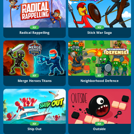
NY
NY
Radical Rappelling
Stick War Saga
NY
NY
Merge Heroes Titans
Neighborhood Defence
NY
NY
Ship Out
Outside