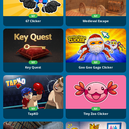
NY
NY
67 Clicker
Medieval Escape
NY
NY
Key Quest
Goo Goo Gaga Clicker
NY
NY
TapKO
Tiny Zoo Clicker