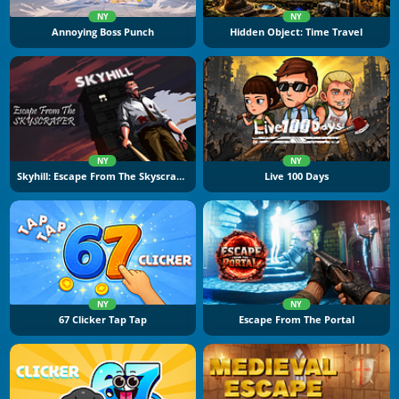
NY
NY
Annoying Boss Punch
Hidden Object: Time Travel
NY
NY
Skyhill: Escape From The Skyscraper
Live 100 Days
NY
NY
67 Clicker Tap Tap
Escape From The Portal