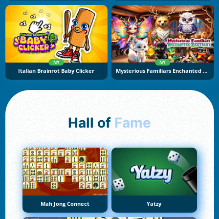
NY
NY
Italian Brainrot Baby Clicker
Mysterious Familiars Enchanted Bestiary
Hall of
Fame
Mah Jong Connect
Yatzy