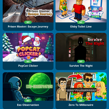
NY
NY
Prison Master: Escape Journey
Obby Toilet Line
NY
NY
PopCat Clicker
Survive The Night
NY
NY
Exo Observation
Zero To Millionaire