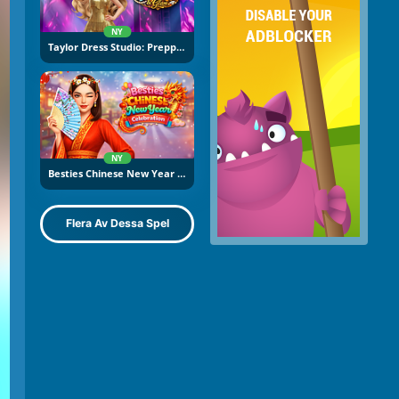
NY
Taylor Dress Studio: Preppy And Wild West Glam
NY
Besties Chinese New Year Celebration
Flera Av Dessa Spel