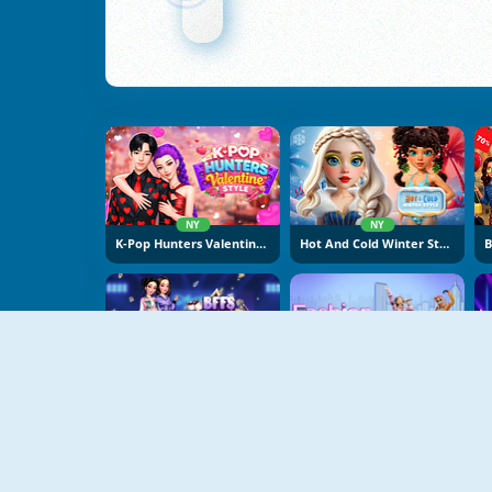
NY
NY
K-Pop Hunters Valentine Style
Hot And Cold Winter Style
NY
NY
BFFs K-Pop Fangirls
Fashion Battle