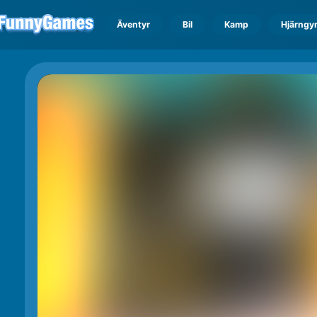
Äventyr
Bil
Kamp
Hjärngy