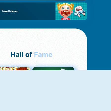
Tandläkare
Hall of
Fame
ah Jong Connect
Yatzy