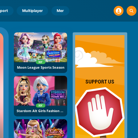
port
Multiplayer
Mer
NY
Moon League Sports Season
NY
Stardom Alt Girls Fashion Duel