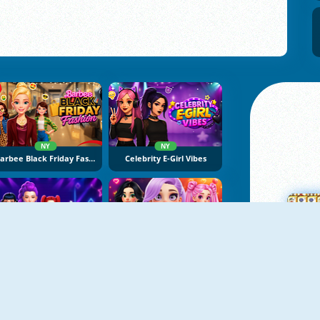
NY
NY
Barbee Black Friday Fashion
Celebrity E-Girl Vibes
NY
NY
K-Pop Hunter Fashion
Fashion Heroes Academy
M