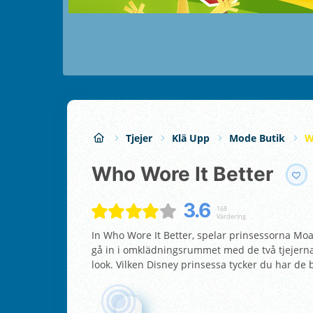
Tjejer
Klä Upp
Mode Butik
W
Who Wore It Better
3.6
168
Värdering
In Who Wore It Better, spelar prinsessorna Moa
gå in i omklädningsrummet med de två tjejerna.
look. Vilken Disney prinsessa tycker du har de 