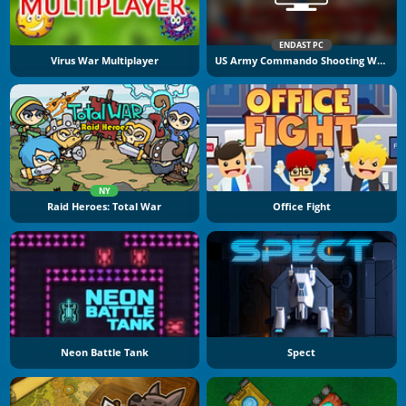
ENDAST PC
Virus War Multiplayer
US Army Commando Shooting Warzone
NY
Raid Heroes: Total War
Office Fight
Neon Battle Tank
Spect