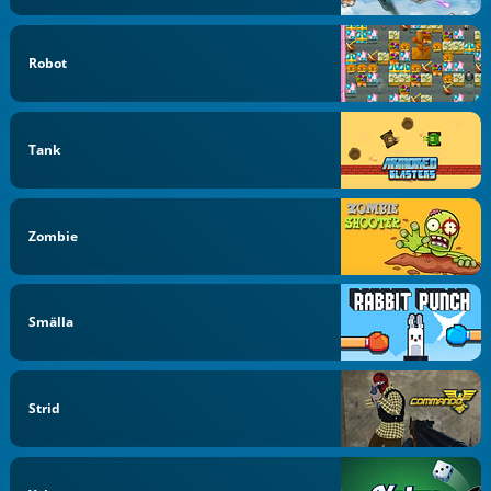
Robot
Tank
Zombie
Smälla
Strid