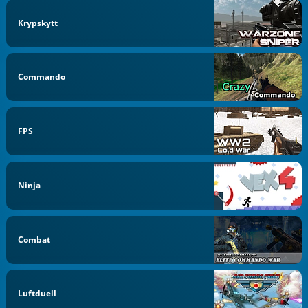
Krypskytt
Commando
FPS
Ninja
Combat
Luftduell