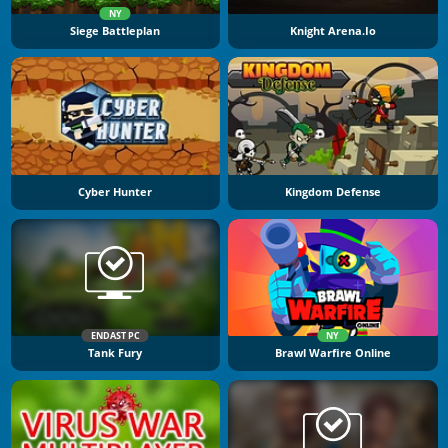
NY
Siege Battleplan
Knight Arena.io
Cyber Hunter
Kingdom Defense
ENDAST PC
NY
Tank Fury
Brawl Warfire Online