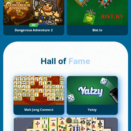
NY
Dangerous Adventure 2
Bist.io
Hall of
Fame
Mah Jong Connect
Yatzy