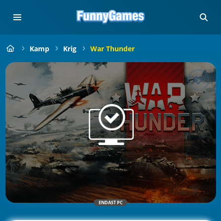
Kamp
Krig
War Thunder
ENDAST PC