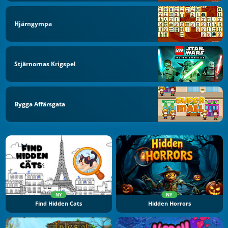
Hjärngympa
Stjärnornas Krigspel
Bygga Affärsgata
NY
NY
Find Hidden Cats
Hidden Horrors