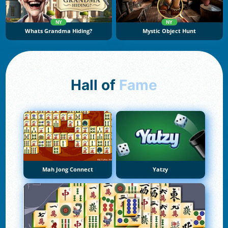
NY
NY
Whats Grandma Hiding?
Mystic Object Hunt
Hall of
Fame
Mah Jong Connect
Yatzy