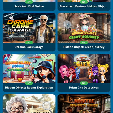
NY
NY
Seek And Find Online
Blackriver Mystery: Hidden Objects
NY
NY
Chroma Cars Garage
Hidden Object: Great Journey
NY
NY
Hidden Objects Rooms Exploration
Prism City Detectives