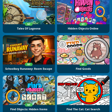
NY
NY
Tales Of Lagoona
Hidden Objects Online
NY
NY
Schoolboy Runaway: Room Escape
Find Goods
NY
Find Objects: Hidden Items
Find The Cat: Cat Search