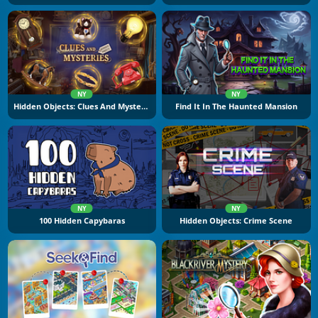
NY
NY
Hidden Objects: Clues And Mysteries
Find It In The Haunted Mansion
NY
NY
100 Hidden Capybaras
Hidden Objects: Crime Scene