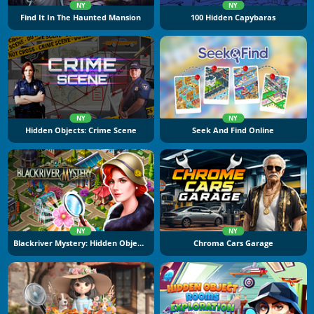
NY
NY
Find It In The Haunted Mansion
100 Hidden Capybaras
NY
NY
Hidden Objects: Crime Scene
Seek And Find Online
NY
NY
Blackriver Mystery: Hidden Objects
Chroma Cars Garage