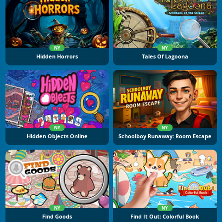
NY
NY
Hidden Horrors
Tales Of Lagoona
NY
NY
Hidden Objects Online
Schoolboy Runaway: Room Escape
NY
NY
Find Goods
Find It Out: Colorful Book