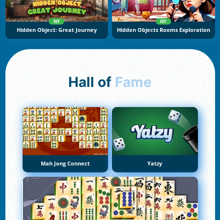
NY
NY
Hidden Object: Great Journey
Hidden Objects Rooms Exploration
Hall of
Fame
Mah Jong Connect
Yatzy