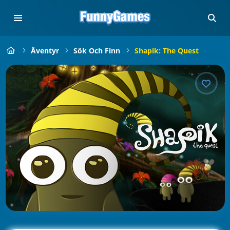
Äventyr
Sök Och Finn
Shapik: The Quest