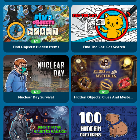
NY
Find Objects: Hidden Items
Find The Cat: Cat Search
NY
NY
Nuclear Day Survival
Hidden Objects: Clues And Mysteries