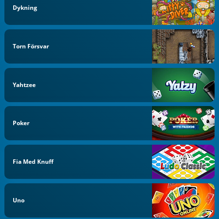
Dykning
Torn Försvar
Yahtzee
Poker
Fia Med Knuff
Uno