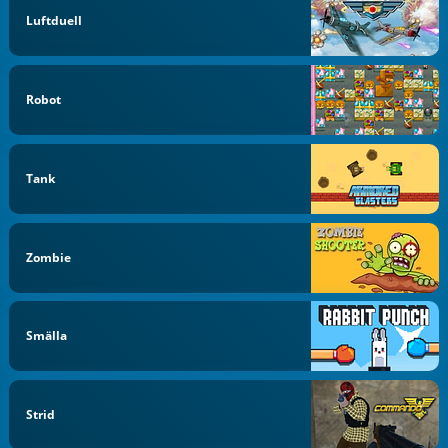
Luftduell
Robot
Tank
Zombie
Smälla
Strid