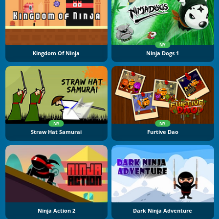
NY
Kingdom Of Ninja
Ninja Dogs 1
NY
NY
Straw Hat Samurai
Furtive Dao
Ninja Action 2
Dark Ninja Adventure