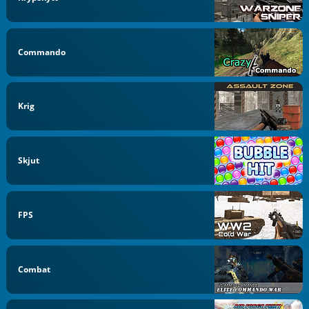
Commando
Krig
Skjut
FPS
Combat