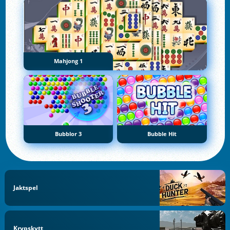
Mahjong 1
Bubblor 3
Bubble Hit
Jaktspel
Krypskytt