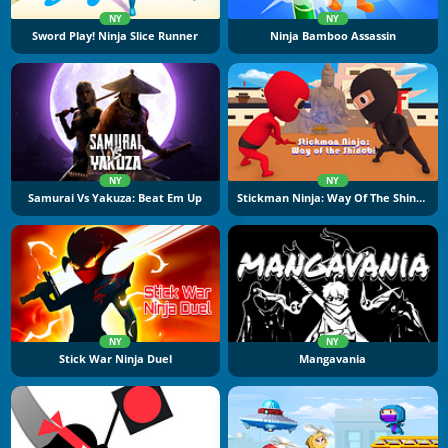
NY
NY
Sword Play! Ninja Slice Runner
Ninja Bamboo Assassin
NY
NY
Samurai Vs Yakuza: Beat Em Up
Stickman Ninja: Way Of The Shinobi
NY
NY
Stick War Ninja Duel
Mangavania