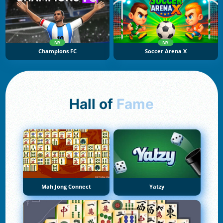
NY
NY
Champions FC
Soccer Arena X
Hall of
Fame
Mah Jong Connect
Yatzy