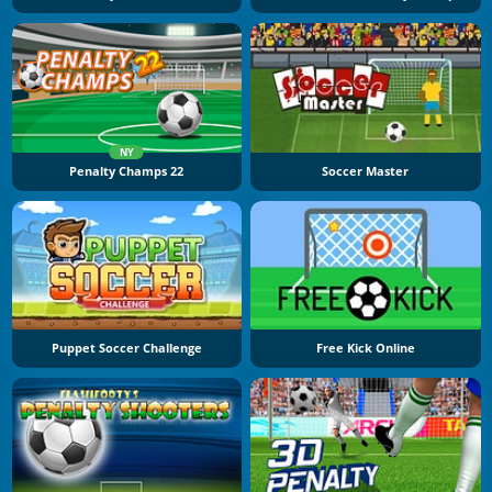
NY
Penalty Champs 22
Soccer Master
Puppet Soccer Challenge
Free Kick Online