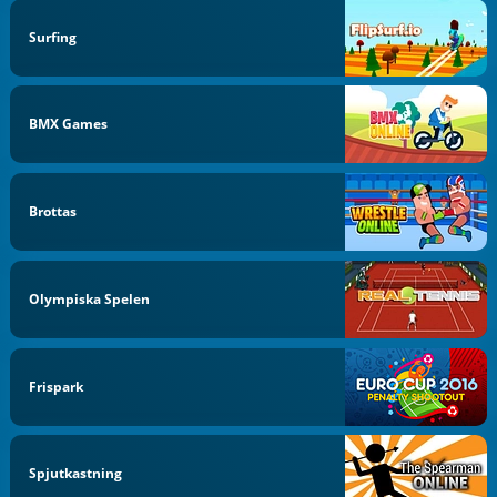
Surfing
BMX Games
Brottas
Olympiska Spelen
Frispark
Spjutkastning