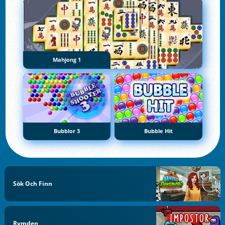
Mahjong 1
Bubblor 3
Bubble Hit
Sök Och Finn
Rymden