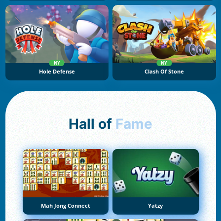
NY
NY
Hole Defense
Clash Of Stone
Hall of
Fame
Mah Jong Connect
Yatzy