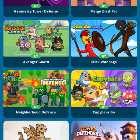
NY
NY
Geometry Tower Defense
Merge Blast Pro
NY
NY
Avenger Guard
Stick War Saga
NY
NY
Neighborhood Defence
Capybara Go