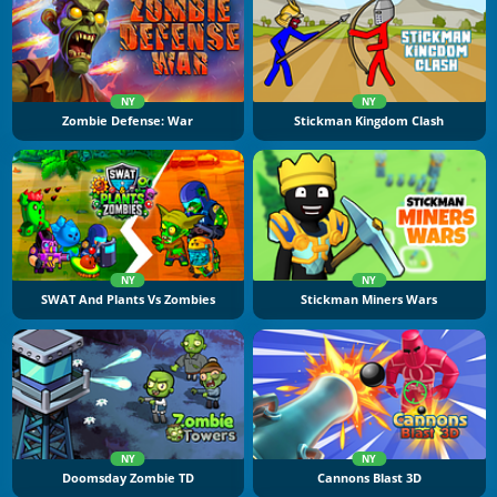
NY
NY
Zombie Defense: War
Stickman Kingdom Clash
NY
NY
SWAT And Plants Vs Zombies
Stickman Miners Wars
NY
NY
Doomsday Zombie TD
Cannons Blast 3D