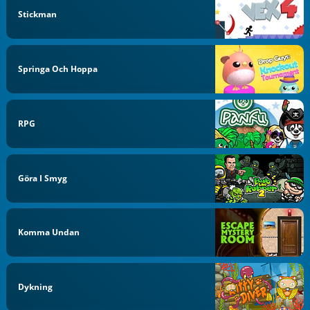
Stickman
Springa Och Hoppa
RPG
Göra I Smyg
Komma Undan
Dykning