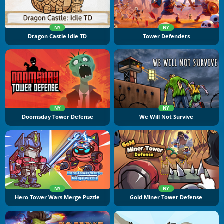
NY
NY
Dragon Castle Idle TD
Tower Defenders
NY
NY
Doomsday Tower Defense
We Will Not Survive
NY
NY
Hero Tower Wars Merge Puzzle
Gold Miner Tower Defense