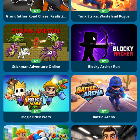
NY
NY
Grandfather Road Chase: Realistic Shooter
Tank Strike: Wasteland Rogue
NY
NY
Stickman Adventure Online
Blocky Archer Run
NY
NY
Magic Brick Wars
Battle Arena