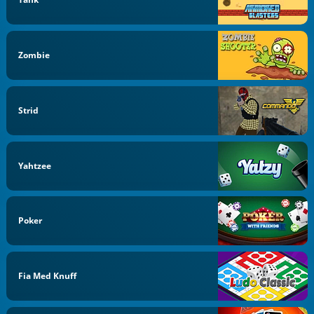
Zombie
Strid
Yahtzee
Poker
Fia Med Knuff