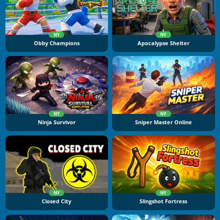
NY
NY
Obby Champions
Apocalypse Shelter
NY
NY
Ninja Survivor
Sniper Master Online
NY
NY
Closed City
Slingshot Fortress