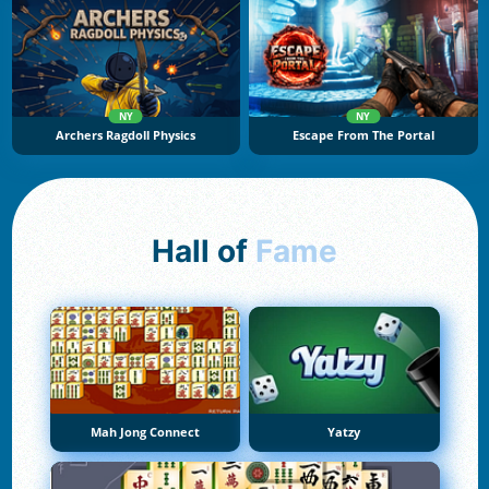
NY
NY
Archers Ragdoll Physics
Escape From The Portal
Hall of
Fame
Mah Jong Connect
Yatzy