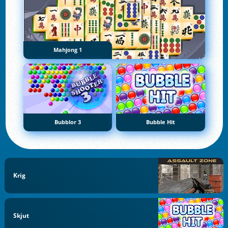
Mahjong 1
Bubblor 3
Bubble Hit
Krig
Skjut