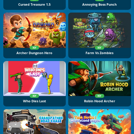
Cursed Treasure 1.5
Annoying Boss Punch
NY
NY
Archer Dungeon Hero
Farm Vs Zombies
NY
NY
Who Dies Last
Robin Hood Archer