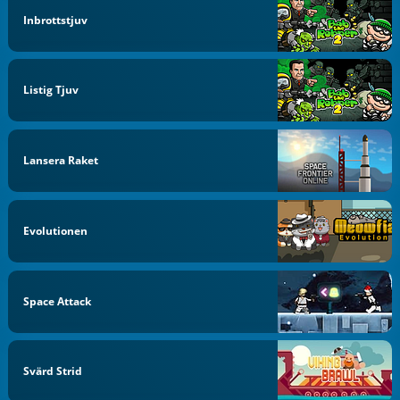
Inbrottstjuv
Listig Tjuv
Lansera Raket
Evolutionen
Space Attack
Svärd Strid