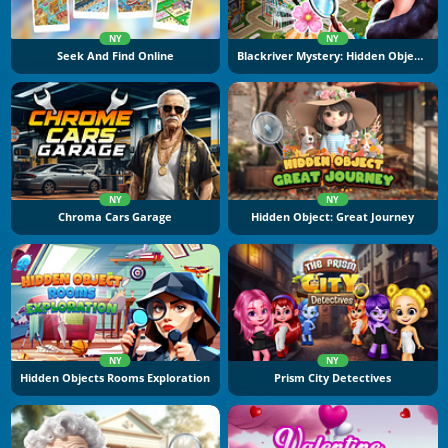
NY
NY
Seek And Find Online
Blackriver Mystery: Hidden Objects
NY
NY
Chroma Cars Garage
Hidden Object: Great Journey
NY
NY
Hidden Objects Rooms Exploration
Prism City Detectives