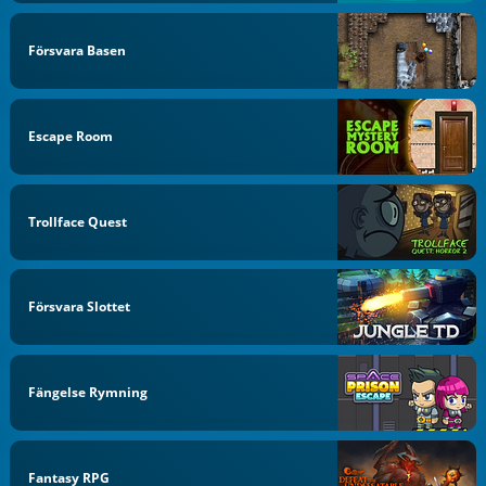
Försvara Basen
Escape Room
Trollface Quest
Försvara Slottet
Fängelse Rymning
Fantasy RPG