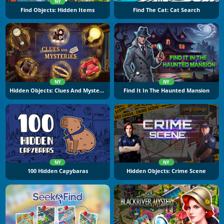
NY
Find Objects: Hidden Items
Find The Cat: Cat Search
NY
NY
Hidden Objects: Clues And Mysteries
Find It In The Haunted Mansion
NY
NY
100 Hidden Capybaras
Hidden Objects: Crime Scene