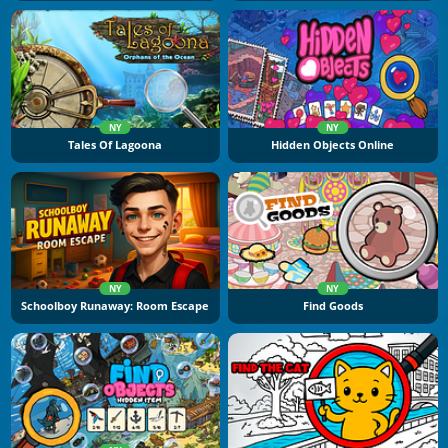
NY
NY
Tales Of Lagoona
Hidden Objects Online
NY
NY
Schoolboy Runaway: Room Escape
Find Goods