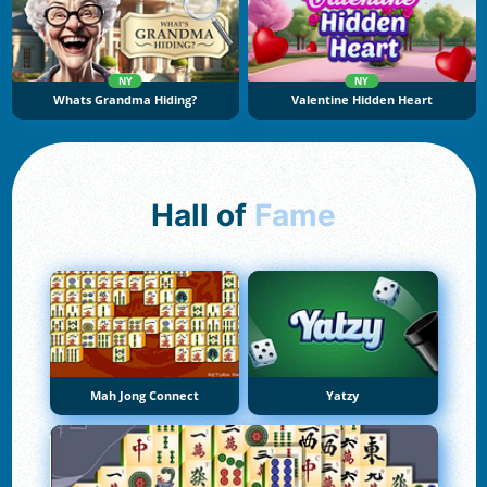
NY
NY
Whats Grandma Hiding?
Valentine Hidden Heart
Hall of
Fame
Mah Jong Connect
Yatzy