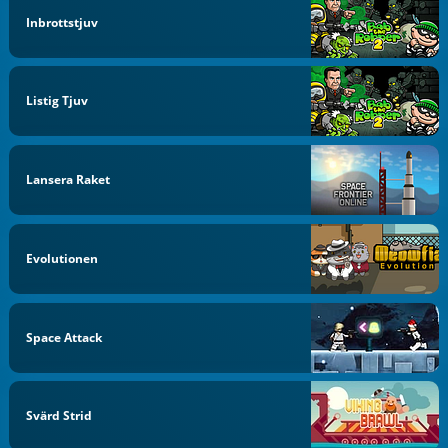
Inbrottstjuv
Listig Tjuv
Lansera Raket
Evolutionen
Space Attack
Svärd Strid