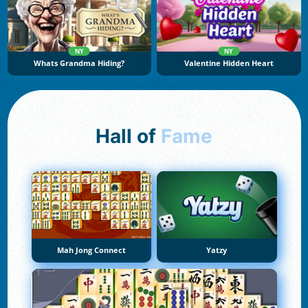
NY
NY
Whats Grandma Hiding?
Valentine Hidden Heart
Hall of
Fame
Mah Jong Connect
Yatzy