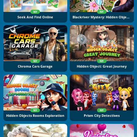
NY
NY
Seek And Find Online
Blackriver Mystery: Hidden Objects
NY
NY
Chroma Cars Garage
Hidden Object: Great Journey
NY
NY
Hidden Objects Rooms Exploration
Prism City Detectives