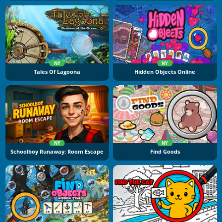
NY
NY
Tales Of Lagoona
Hidden Objects Online
NY
NY
Schoolboy Runaway: Room Escape
Find Goods