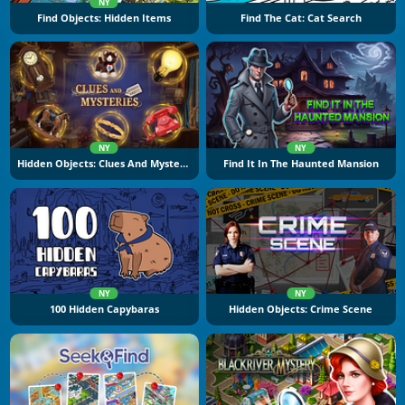
NY
Find Objects: Hidden Items
Find The Cat: Cat Search
NY
NY
Hidden Objects: Clues And Mysteries
Find It In The Haunted Mansion
NY
NY
100 Hidden Capybaras
Hidden Objects: Crime Scene