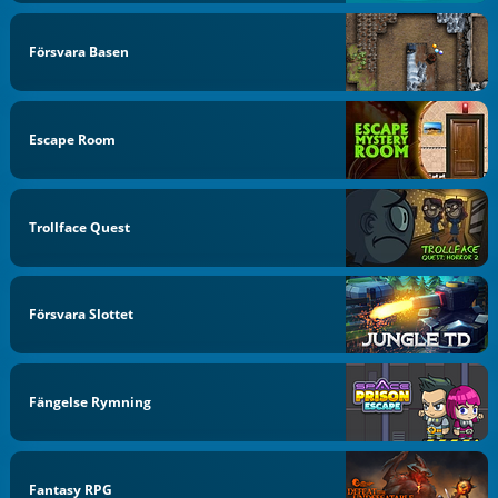
Försvara Basen
Escape Room
Trollface Quest
Försvara Slottet
Fängelse Rymning
Fantasy RPG