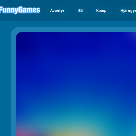
Äventyr
Bil
Kamp
Hjärngy