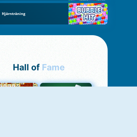
Hjärnträning
Hall of
Fame
ah Jong Connect
Yatzy