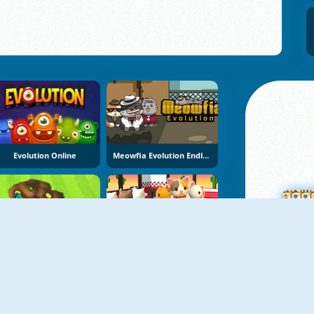
Evolution Online
Meowfia Evolution Endless
NY
NY
Backyard Dig Hole 3D Simulator
Cat Pancake Diner
M