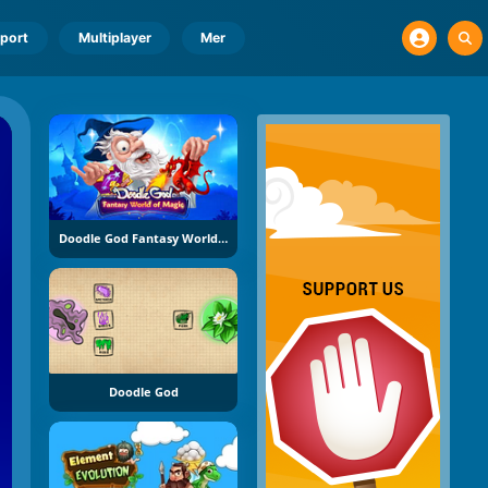
port
Multiplayer
Mer
Doodle God Fantasy World Of Magic
Doodle God