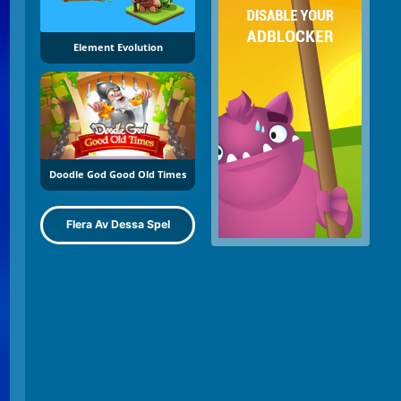
Element Evolution
Doodle God Good Old Times
Flera Av Dessa Spel