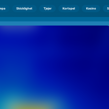
mpa
Skicklighet
Tjejer
Kortspel
Kasino
S