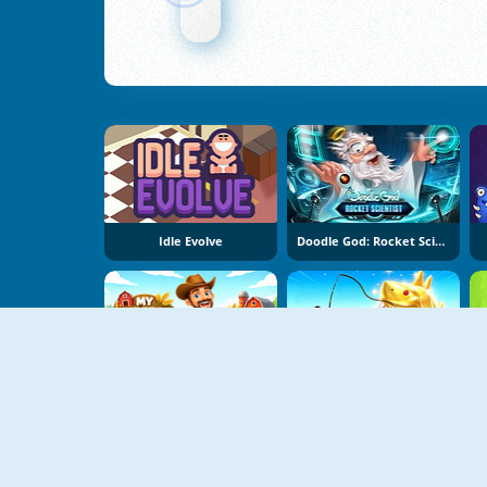
Idle Evolve
Doodle God: Rocket Scientist
NY
NY
My Perfect Farm
Steal A Fish