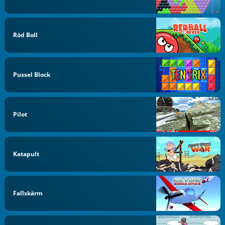
Röd Boll
Pussel Block
Pilot
Katapult
Fallskärm