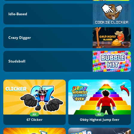
Idle-Based
Crazy Digger
Studsboll
NY
NY
67 Clicker
Obby Highest Jump Ever