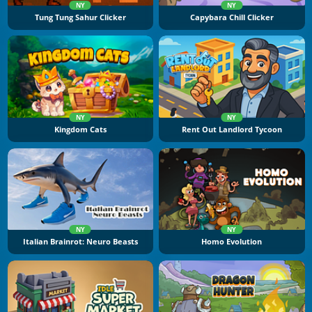
NY
NY
Tung Tung Sahur Clicker
Capybara Chill Clicker
NY
NY
Kingdom Cats
Rent Out Landlord Tycoon
NY
NY
Italian Brainrot: Neuro Beasts
Homo Evolution