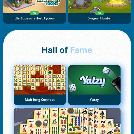
NY
NY
Idle Supermarket Tycoon
Dragon Hunter
Hall of
Fame
Mah Jong Connect
Yatzy