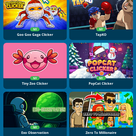
NY
NY
Goo Goo Gaga Clicker
TapKO
NY
NY
Tiny Zoo Clicker
PopCat Clicker
NY
NY
Exo Observation
Zero To Millionaire