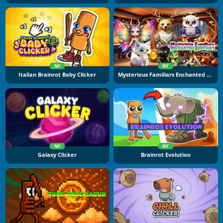
NY
NY
Italian Brainrot Baby Clicker
Mysterious Familiars Enchanted Bestiary
NY
NY
Galaxy Clicker
Brainrot Evolution