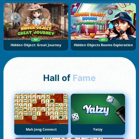
NY
NY
Hidden Object: Great Journey
Hidden Objects Rooms Exploration
Hall of
Fame
Mah Jong Connect
Yatzy