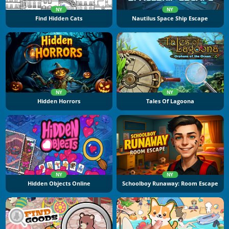
NY
NY
Find Hidden Cats
Nautilus Space Ship Escape
NY
NY
Hidden Horrors
Tales Of Lagoona
NY
NY
Hidden Objects Online
Schoolboy Runaway: Room Escape