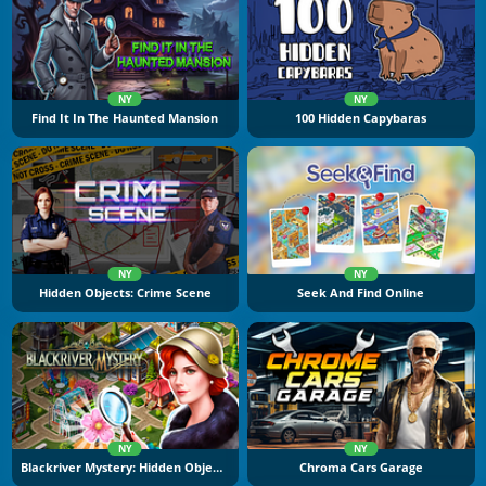
NY
NY
Find It In The Haunted Mansion
100 Hidden Capybaras
NY
NY
Hidden Objects: Crime Scene
Seek And Find Online
NY
NY
Blackriver Mystery: Hidden Objects
Chroma Cars Garage