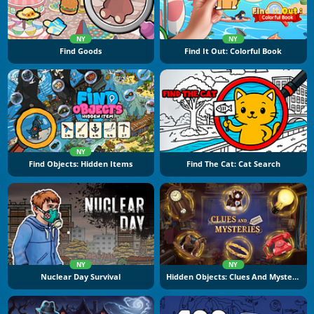
NY
NY
Find Goods
Find It Out: Colorful Book
NY
Find Objects: Hidden Items
Find The Cat: Cat Search
NY
NY
Nuclear Day Survival
Hidden Objects: Clues And Mysteries