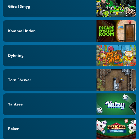
Göra I Smyg
Komma Undan
Dykning
Torn Försvar
Yahtzee
Poker