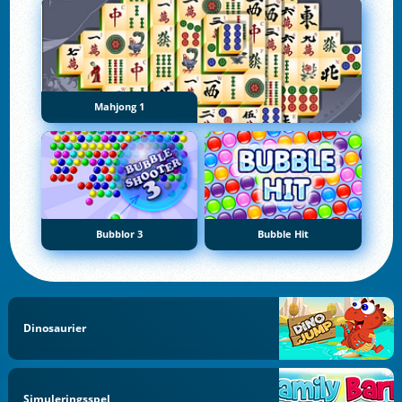
Mahjong 1
Bubblor 3
Bubble Hit
Dinosaurier
Simuleringsspel