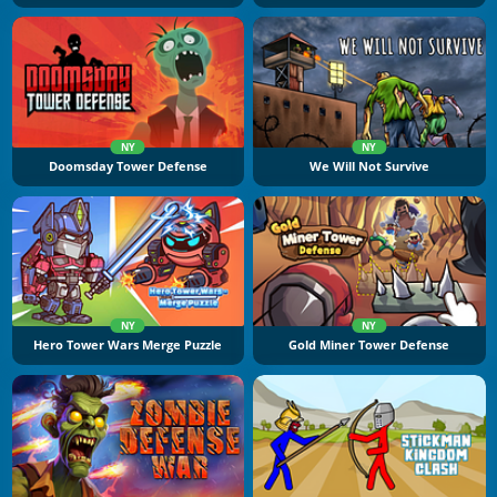
NY
NY
Doomsday Tower Defense
We Will Not Survive
NY
NY
Hero Tower Wars Merge Puzzle
Gold Miner Tower Defense