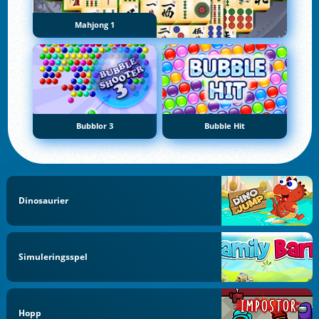
Mahjong 1
Bubblor 3
Bubble Hit
Dinosaurier
Simuleringsspel
Hopp