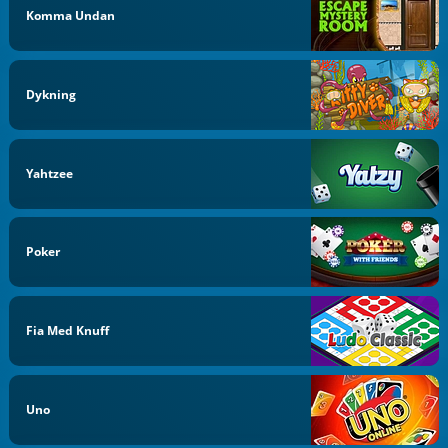
Komma Undan
Dykning
Yahtzee
Poker
Fia Med Knuff
Uno