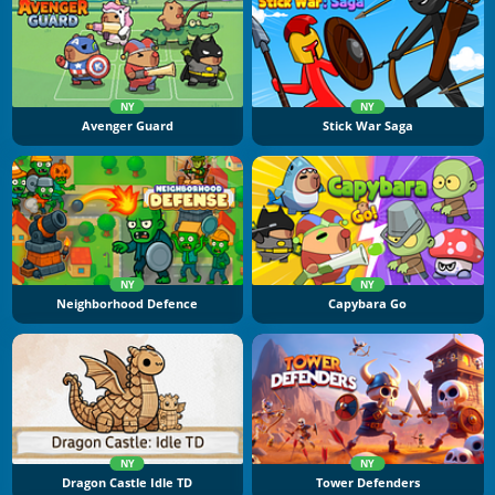
NY
NY
Avenger Guard
Stick War Saga
NY
NY
Neighborhood Defence
Capybara Go
NY
NY
Dragon Castle Idle TD
Tower Defenders