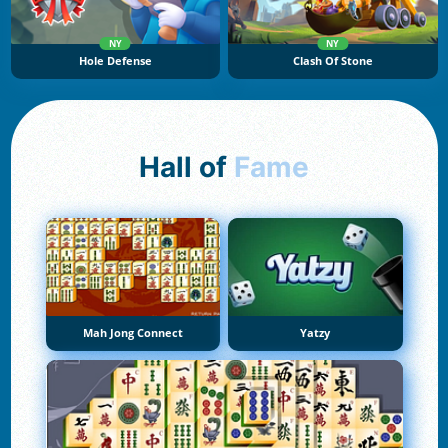
NY
NY
Hole Defense
Clash Of Stone
Hall of
Fame
Mah Jong Connect
Yatzy