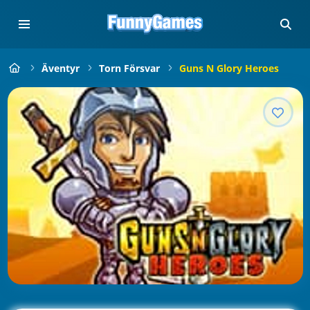
Äventyr
Torn Försvar
Guns N Glory Heroes