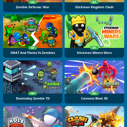
NY
NY
Zombie Defense: War
Stickman Kingdom Clash
NY
NY
SWAT And Plants Vs Zombies
Stickman Miners Wars
NY
NY
Doomsday Zombie TD
Cannons Blast 3D