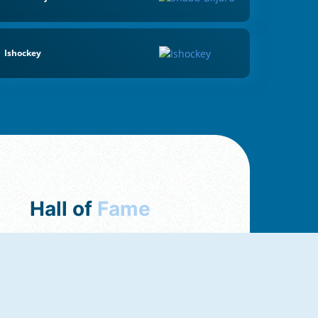
Ishockey
Hall of
Fame