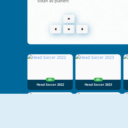
sidan av planen!
NY
NY
Head Soccer 2022
Head Soccer 2023
Football HeadZ Cup
1 On 1 Soccer