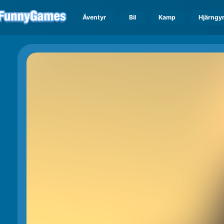
Äventyr
Bil
Kamp
Hjärngy