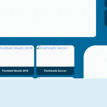
Football Heads 2018
Fiveheads Soccer
NY
NY
Goose Cup
TIny Football Cup 2026