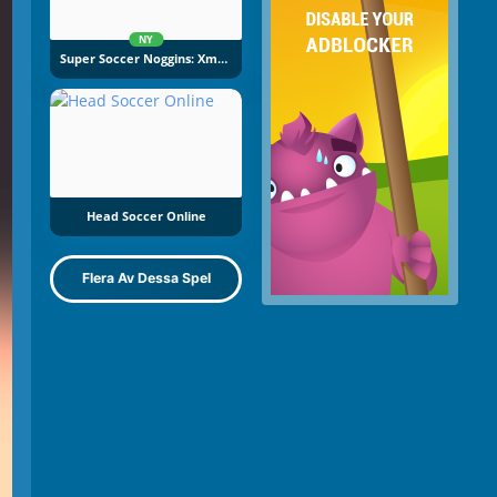
NY
Super Soccer Noggins: Xmas Edition
Head Soccer Online
Flera Av Dessa Spel