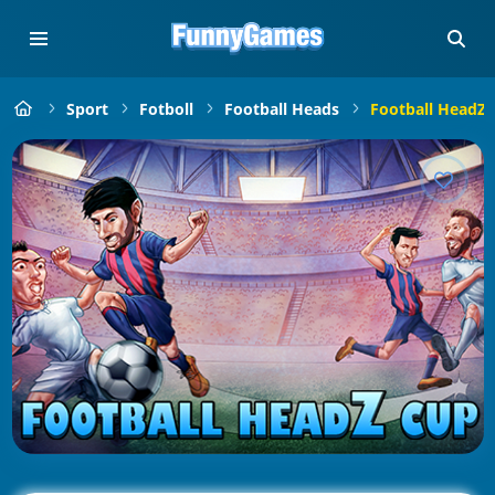
Sport
Fotboll
Football Heads
Football HeadZ 