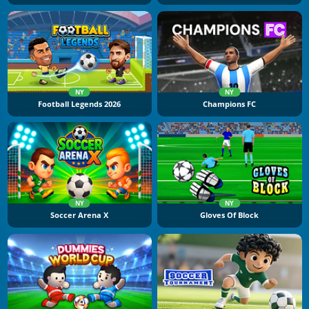
NY
NY
Football Legends 2026
Champions FC
NY
NY
Soccer Arena X
Gloves Of Block