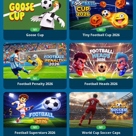
NY
NY
Goose Cup
TIny Football Cup 2026
NY
NY
Football Penalty 2026
Football Heads 2026
NY
NY
Football Superstars 2026
World Cup Soccer Caps