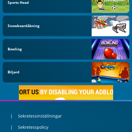
Sports Head
Snowboardåkning
Bowling
Biljard
Sekretessinställningar
Sekretesspolicy