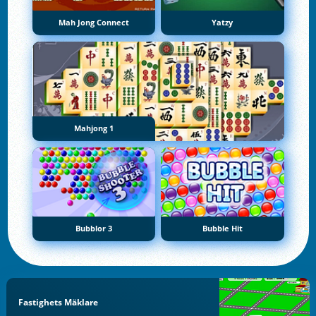
Mah Jong Connect
Yatzy
Mahjong 1
Bubblor 3
Bubble Hit
Fastighets Mäklare