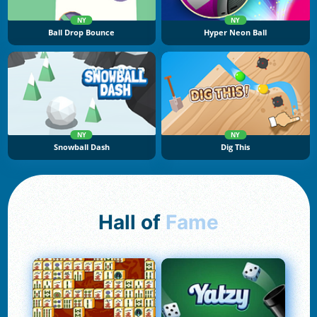
NY
NY
Ball Drop Bounce
Hyper Neon Ball
NY
NY
Snowball Dash
Dig This
Hall of
Fame