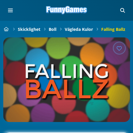
Skicklighet
Boll
Vägleda Kulor
Falling Ballz