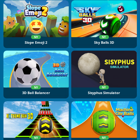
NY
NY
Slope Emoji 2
Sky Balls 3D
NY
NY
3D Ball Balancer
Sisyphus Simulator
NY
NY