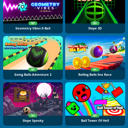
NY
NY
Geometry Vibes X-Ball
Slope 3D
NY
NY
Going Balls Adventure 2
Rolling Balls Sea Race
NY
NY
Slope Spooky
Ball Tower Of Hell