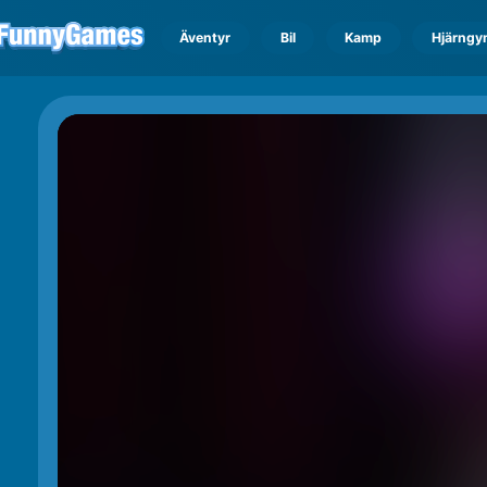
Äventyr
Bil
Kamp
Hjärngy