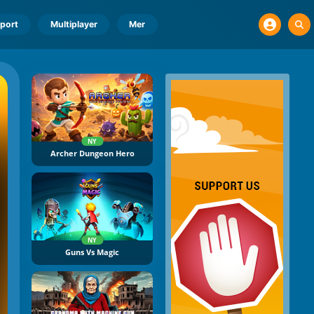
port
Multiplayer
Mer
NY
Archer Dungeon Hero
NY
Guns Vs Magic