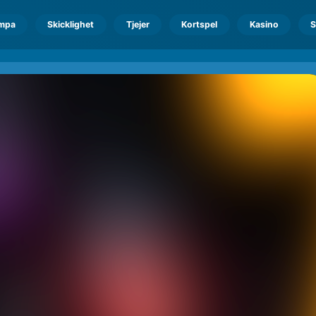
mpa
Skicklighet
Tjejer
Kortspel
Kasino
S