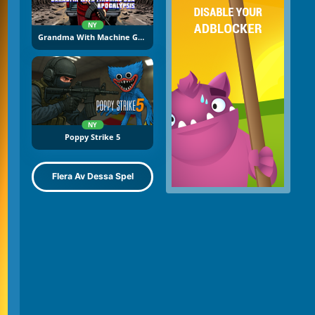
NY
Grandma With Machine Gun: Apocalypsis
NY
Poppy Strike 5
Flera Av Dessa Spel