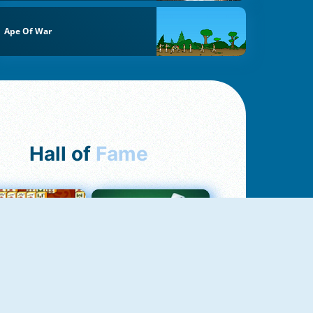
Ape Of War
Hall of
Fame
ah Jong Connect
Yatzy