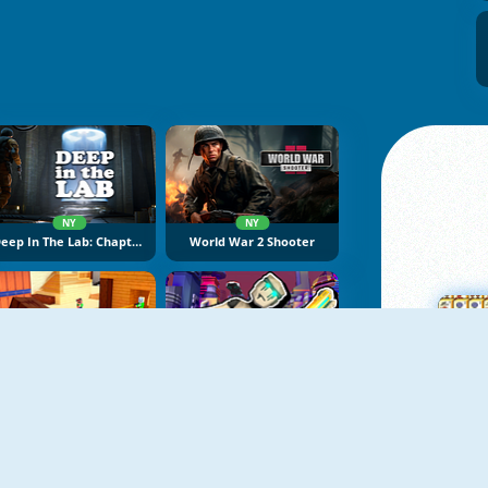
NY
NY
Deep In The Lab: Chapter 1
World War 2 Shooter
NY
NY
Noob Shooter: Gun Battle 3D
Cyberpunk: Corporation
M