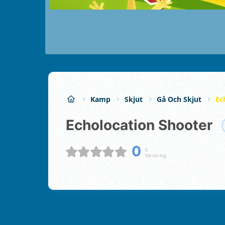
Kamp
Skjut
Gå Och Skjut
Ec
Echolocation Shooter
0
0
Värdering