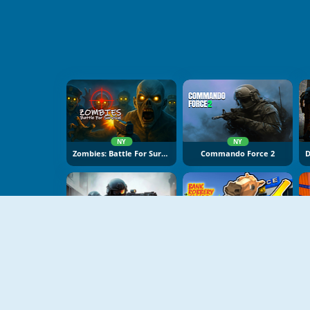
NY
NY
Zombies: Battle For Survival
Commando Force 2
NY
NY
FRAGEN
Bank Robbery: Escape