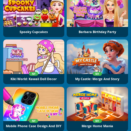
Spooky Cupcakes
Barbara Birthday Party
NY
NY
Kiki World: Kawaii Doll Decor
My Castle: Merge And Story
NY
NY
Mobile Phone Case Design And DIY
Merge Home Mania