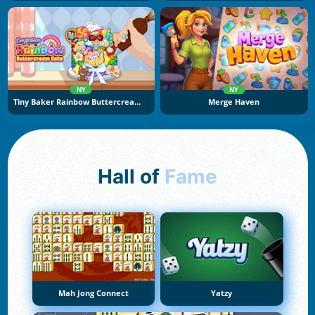
NY
NY
Tiny Baker Rainbow Buttercream Cake
Merge Haven
Hall of
Fame
Mah Jong Connect
Yatzy