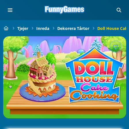
Tjejer
Inreda
Dekorera Tårtor
Doll House Cak