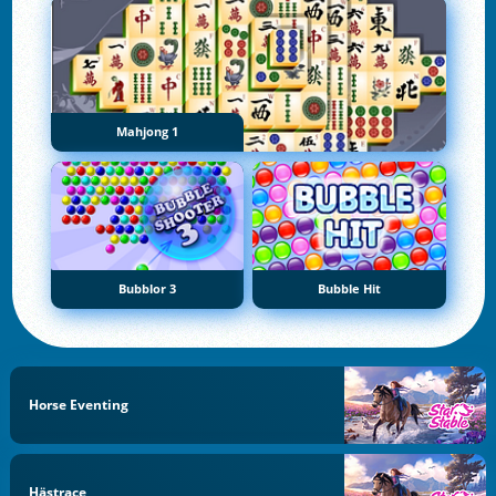
Mahjong 1
Bubblor 3
Bubble Hit
Horse Eventing
Hästrace