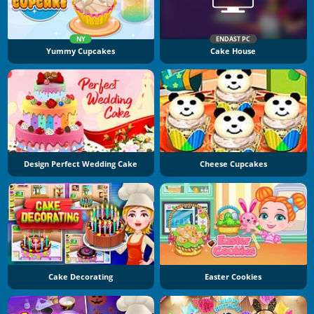
NY
ENDAST PC
Yummy Cupcakes
Cake House
Design Perfect Wedding Cake
Cheese Cupcakes
Cake Decorating
Easter Cookies