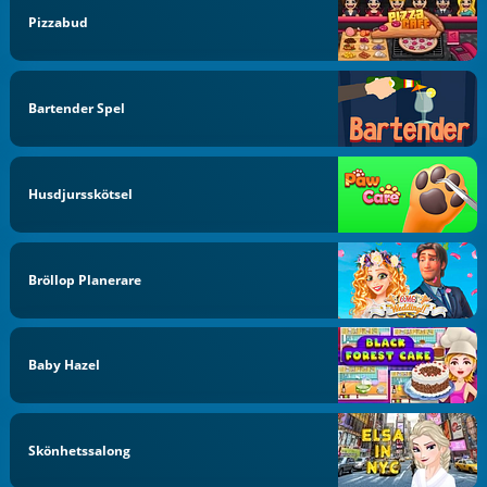
Pizzabud
Bartender Spel
Husdjursskötsel
Bröllop Planerare
Baby Hazel
Skönhetssalong