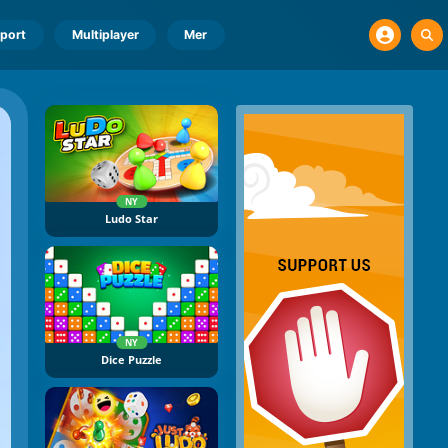
port
Multiplayer
Mer
NY
Ludo Star
NY
Dice Puzzle