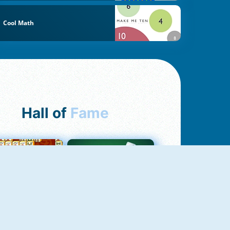
Cool Math
Hall of
Fame
ah Jong Connect
Yatzy