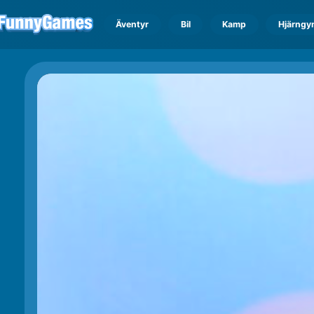
Äventyr
Bil
Kamp
Hjärngy