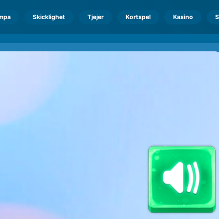
mpa
Skicklighet
Tjejer
Kortspel
Kasino
S