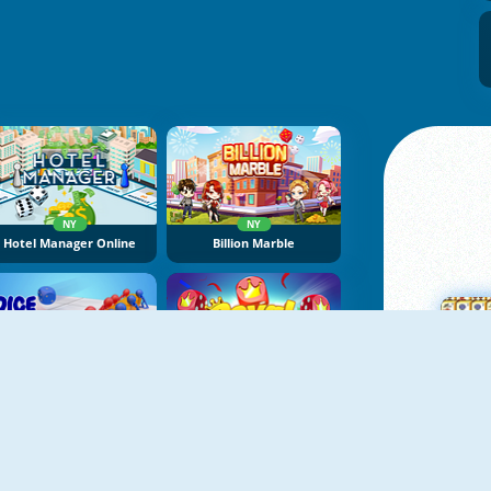
NY
NY
Hotel Manager Online
Billion Marble
Dice Push
RoyalDice
M