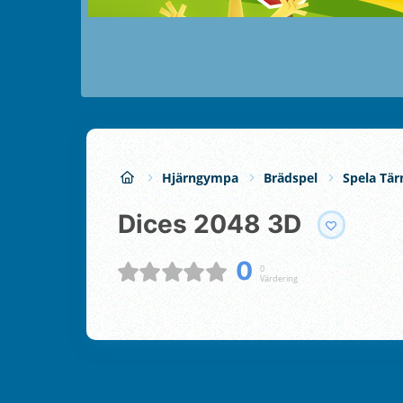
Hjärngympa
Brädspel
Spela Tär
Dices 2048 3D
0
0
Värdering