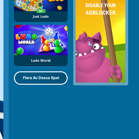
NY
Just Ludo
Ludo World
Flera Av Dessa Spel