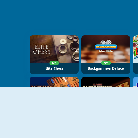
NY
NY
Elite Chess
Backgammon Deluxe
Backgammon Classic
Backgammon Multiplayer