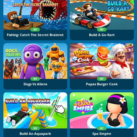
NY
NY
Fishing: Catch The Secret Brainrot
Build A Go-Kart
NY
NY
Dogs Vs Aliens
Papas Burger Cook
NY
NY
Build An Aquapark
Spa Empire