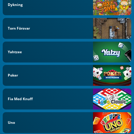
Dykning
Torn Försvar
Yahtzee
Poker
Fia Med Knuff
Uno