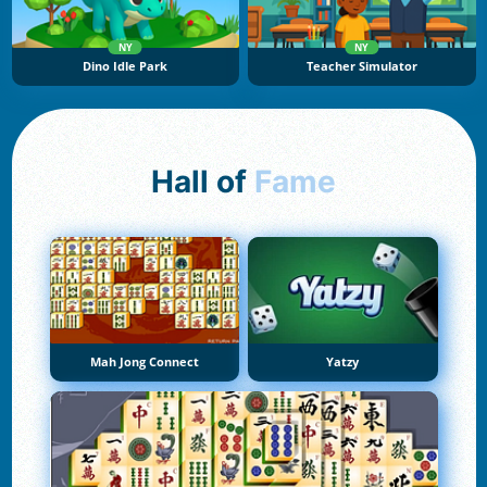
NY
NY
Dino Idle Park
Teacher Simulator
Hall of
Fame
Mah Jong Connect
Yatzy