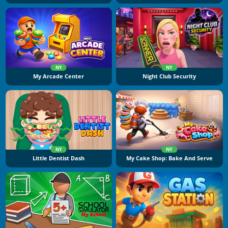
NY
NY
My Arcade Center
Night Club Security
NY
NY
Little Dentist Dash
My Cake Shop: Bake And Serve