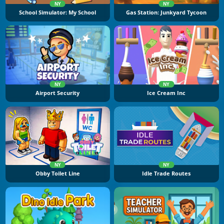
NY
NY
School Simulator: My School
Gas Station: Junkyard Tycoon
NY
NY
Airport Security
Ice Cream Inc
NY
NY
Obby Toilet Line
Idle Trade Routes