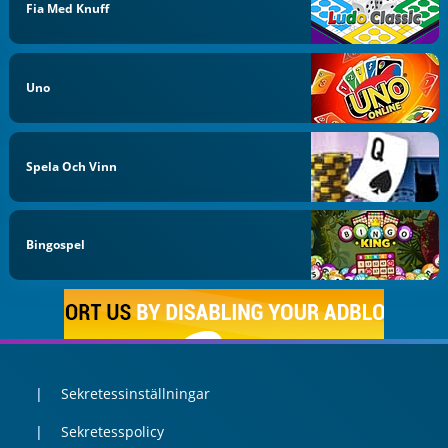
Fia Med Knuff
Uno
Spela Och Vinn
Bingospel
Sekretessinställningar
Sekretesspolicy