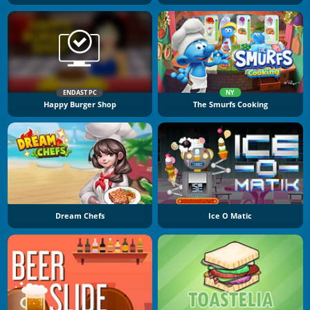
ENDAST PC
NY
Happy Burger Shop
The Smurfs Cooking
Dream Chefs
Ice O Matic