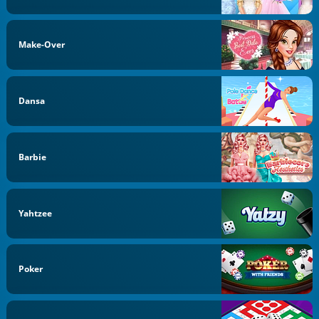
Make-Over
Dansa
Barbie
Yahtzee
Poker