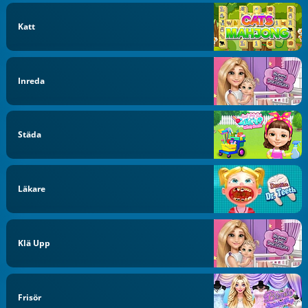
Katt
Inreda
Städa
Läkare
Klä Upp
Frisör