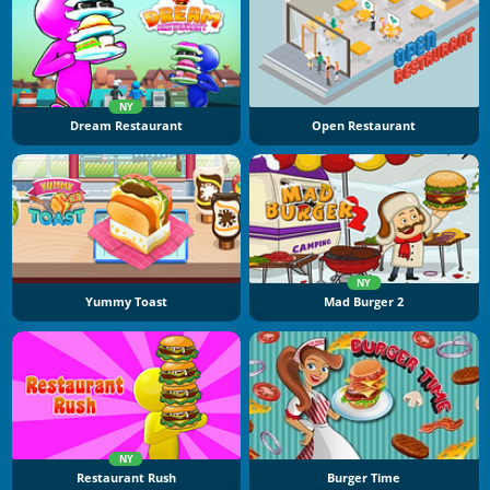
NY
Dream Restaurant
Open Restaurant
NY
Yummy Toast
Mad Burger 2
NY
Restaurant Rush
Burger Time