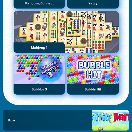
Mah Jong Connect
Yatzy
Mahjong 1
Bubblor 3
Bubble Hit
Djur