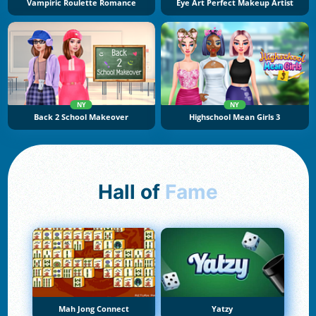
Vampiric Roulette Romance
Eye Art Perfect Makeup Artist
NY
NY
Back 2 School Makeover
Highschool Mean Girls 3
Hall of
Fame
Mah Jong Connect
Yatzy