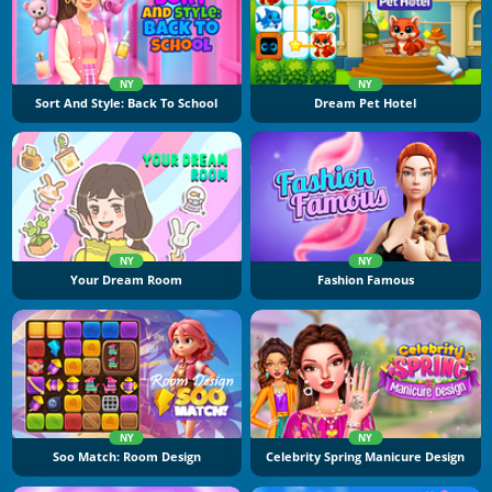
NY
NY
Sort And Style: Back To School
Dream Pet Hotel
NY
NY
Your Dream Room
Fashion Famous
NY
NY
Soo Match: Room Design
Celebrity Spring Manicure Design