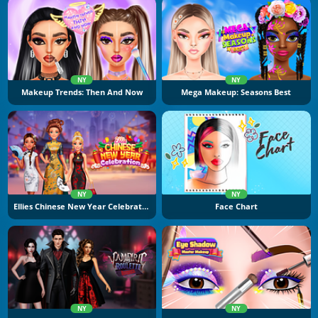
NY
NY
Makeup Trends: Then And Now
Mega Makeup: Seasons Best
NY
NY
Ellies Chinese New Year Celebration
Face Chart
NY
NY