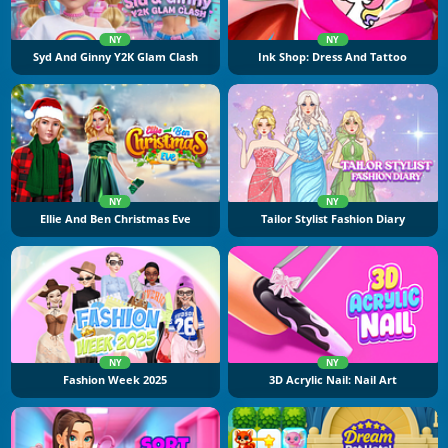
NY
NY
Syd And Ginny Y2K Glam Clash
Ink Shop: Dress And Tattoo
NY
NY
Ellie And Ben Christmas Eve
Tailor Stylist Fashion Diary
NY
NY
Fashion Week 2025
3D Acrylic Nail: Nail Art