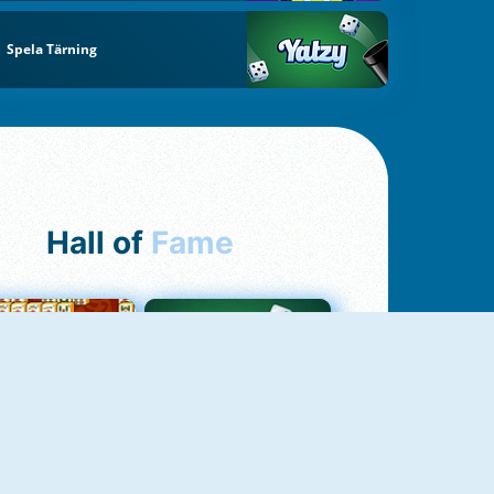
Spela Tärning
Hall of
Fame
ah Jong Connect
Yatzy