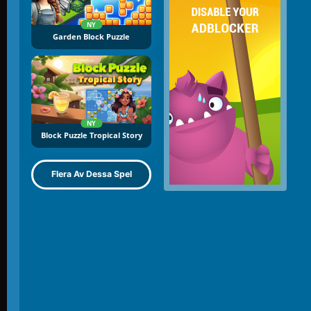
NY
Garden Block Puzzle
NY
Block Puzzle Tropical Story
Flera Av Dessa Spel