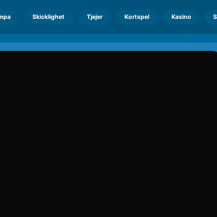
mpa
Skicklighet
Tjejer
Kortspel
Kasino
S