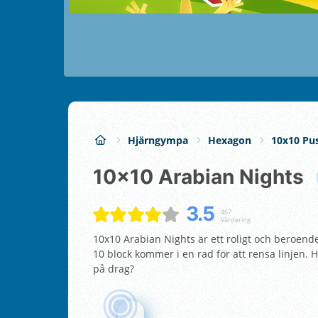
Hjärngympa
Hexagon
10x10 Pus
10x10 Arabian Nights
3.5
467
Värdering
10x10 Arabian Nights är ett roligt och beroend
10 block kommer i en rad för att rensa linjen.
på drag?