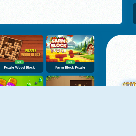
NY
NY
Puzzle Wood Block
Farm Block Puzzle
NY
NY
2020 Jelly Time
Block Puzzle Adventure
M