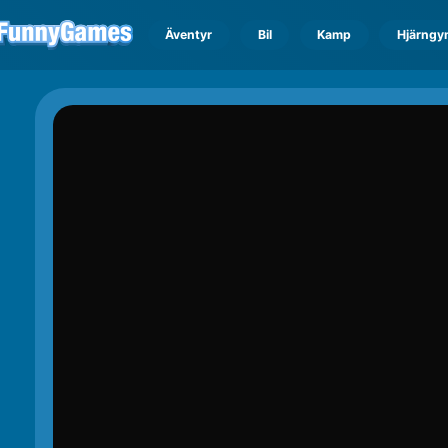
Äventyr
Bil
Kamp
Hjärngy