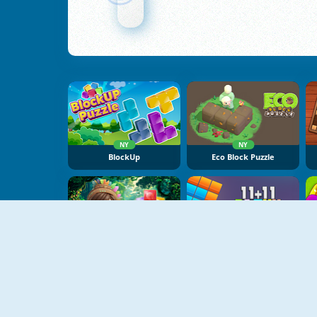
NY
NY
BlockUp
Eco Block Puzzle
NY
NY
Block Puzzle: Jewel Forest
11x11 BLOXX