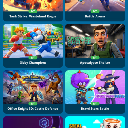
NY
NY
Tank Strike: Wasteland Rogue
Battle Arena
NY
NY
Obby Champions
Apocalypse Shelter
NY
NY
Office Knight 3D: Castle Defence
Brawl Stars Battle