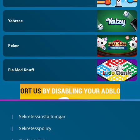
Yahtzee
Poker
Fia Med Knuff
Sekretessinställningar
Sekretesspolicy