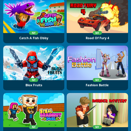
NY
NY
Catch A Fish Obby
Road Of Fury 4
NY
NY
Blox Fruits
Fashion Battle
NY
NY