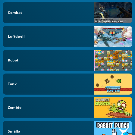
Combat
Luftduell
Robot
Tank
Zombie
Smälla