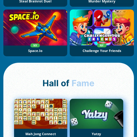
Steal Brainrot Duel
Murder Mystery
NY
NY
Space.io
Challenge Your Friends
Hall of
Fame
Mah Jong Connect
Yatzy