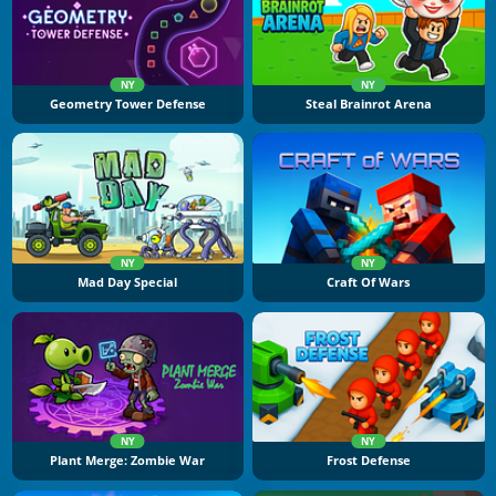
NY
NY
Geometry Tower Defense
Steal Brainrot Arena
NY
NY
Mad Day Special
Craft Of Wars
NY
NY
Plant Merge: Zombie War
Frost Defense