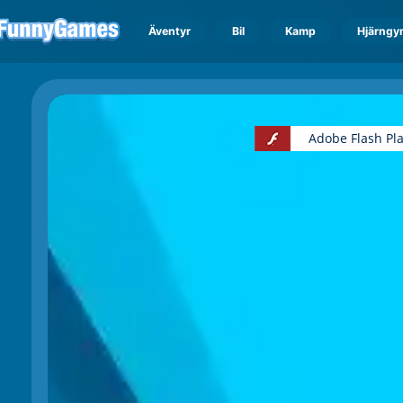
Äventyr
Bil
Kamp
Hjärngy
Adobe Flash Pl