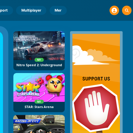
port
Multiplayer
Mer
NY
Nitro Speed 2: Underground
NY
STAR: Stars Arena