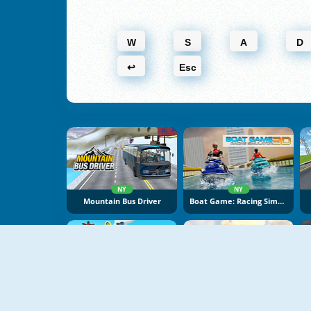
W
S
A
D
↩
Esc
NY
NY
Mountain Bus Driver
Boat Game: Racing Simulator 3D
NY
NY
Battle Racing Stars
Bimka Drive: Smash Cars Into Splinters