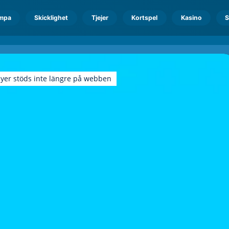
mpa
Skicklighet
Tjejer
Kortspel
Kasino
S
ayer stöds inte längre på webben