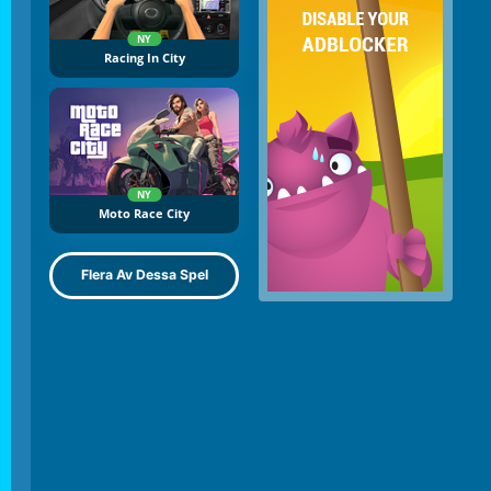
NY
Racing In City
NY
Moto Race City
Flera Av Dessa Spel