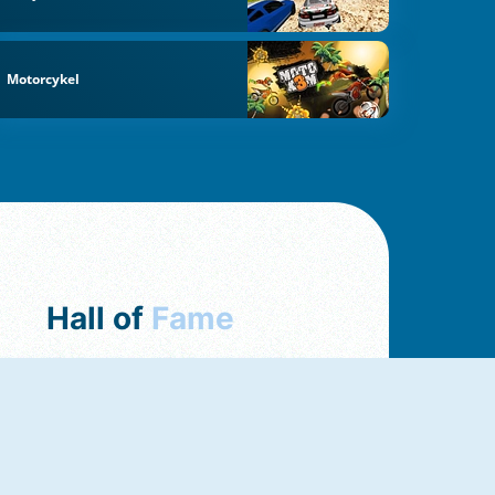
Motorcykel
Hall of
Fame