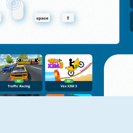
space
⇧
NY
NY
Traffic Racing
Vex X3M 3
NY
NY
Max Speed
Obby Tsunami Escape +1 By Car