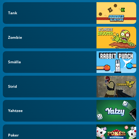
Tank
Zombie
Smälla
Strid
Yahtzee
Poker