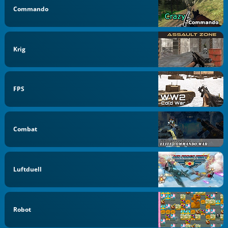
Commando
Krig
FPS
Combat
Luftduell
Robot