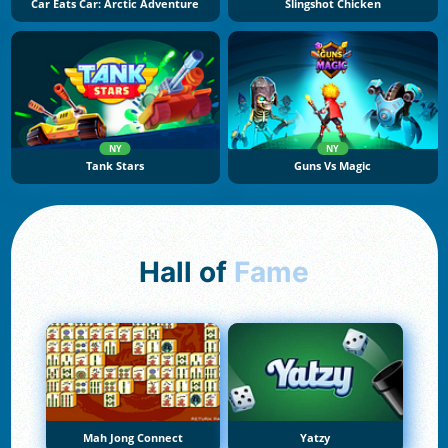
Car Eats Car: Arctic Adventure
Slingshot Chicken
NY
NY
Tank Stars
Guns Vs Magic
Hall of
Fame
Mah Jong Connect
Yatzy