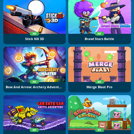
NY
NY
Stick Kill 3D
Brawl Stars Battle
NY
NY
Bow And Arrow: Archery Adventure
Merge Blast Pro
NY
NY