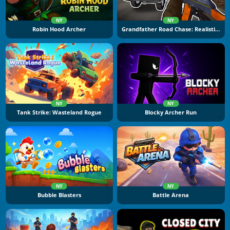
NY
NY
Robin Hood Archer
Grandfather Road Chase: Realistic Shooter
NY
NY
Tank Strike: Wasteland Rogue
Blocky Archer Run
NY
NY
Bubble Blasters
Battle Arena