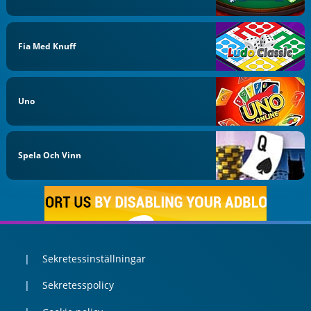
Fia Med Knuff
Uno
Spela Och Vinn
Sekretessinställningar
Sekretesspolicy