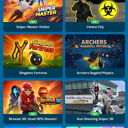
NY
NY
Sniper Master Online
Closed City
NY
NY
Slingshot Fortress
Archers Ragdoll Physics
NY
NY
Revoxel 3D: Voxel RPG Shooter
Gun Shooting Sniper 3D