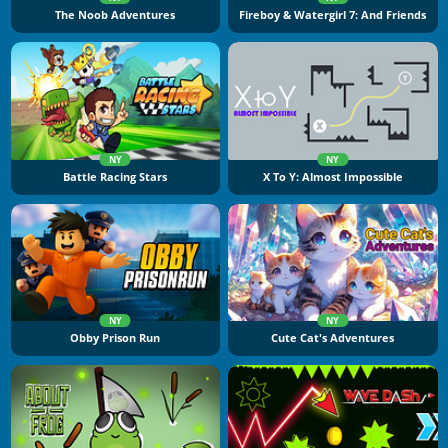
The Noob Adventures
Fireboy & Watergirl 7: And Friends
NY
NY
Battle Racing Stars
X To Y: Almost Impossible
NY
NY
Obby Prison Run
Cute Cat's Adventures