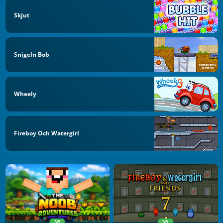
Skjut
Snigeln Bob
Wheely
Fireboy Och Watergirl
NY
NY