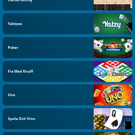
Yahtzee
Poker
Fia Med Knuff
Uno
Spela Och Vinn