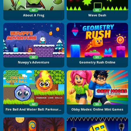
NY
NY
About A Frog
Wave Dash
NY
NY
Nuwpy's Adventure
Geometry Rush Online
NY
NY
Fire Ball And Water Ball: Parkour Love Balls
Obby Modes: Online Mini Games