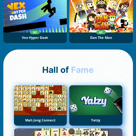
NY
NY
Vex Hyper Dash
Dan The Man
Hall of
Fame
Mah Jong Connect
Yatzy