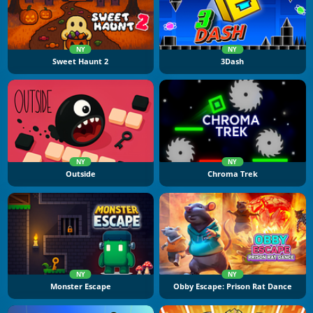
NY
NY
Sweet Haunt 2
3Dash
NY
NY
Outside
Chroma Trek
NY
NY
Monster Escape
Obby Escape: Prison Rat Dance