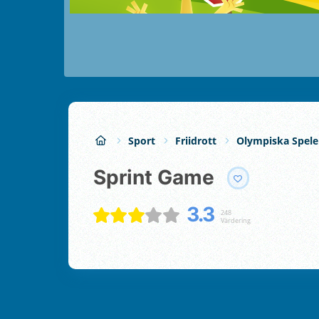
Sport
Friidrott
Olympiska Spel
Sprint Game
3.3
248
Värdering