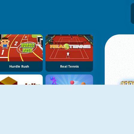
Hurdle Rush
Real Tennis
Jelly Jump
Balls Throw Dual 3D
M