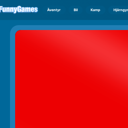
Äventyr
Bil
Kamp
Hjärngy