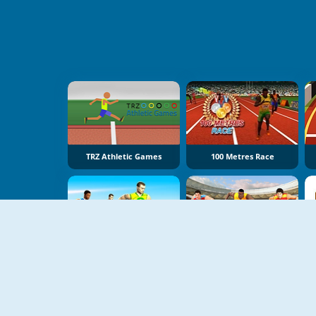
TRZ Athletic Games
100 Metres Race
Sprinter
Hurdles Olympics