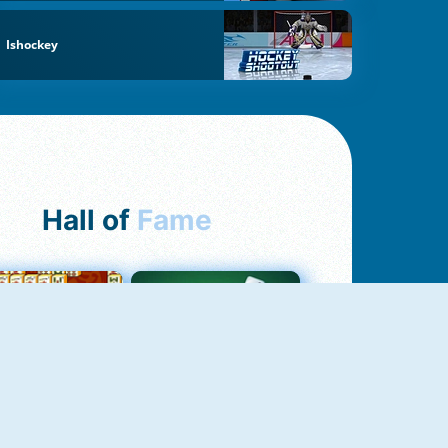
Ishockey
Hall of
Fame
ah Jong Connect
Yatzy