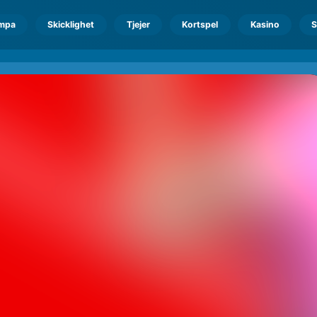
mpa
Skicklighet
Tjejer
Kortspel
Kasino
S