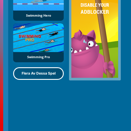
Swimming Hero
Swimming Pro
Flera Av Dessa Spel