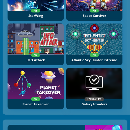
NY
NY
StarWing
Space Survivor
NY
NY
UFO Attack
Atlantic Sky Hunter Extreme
NY
ENDAST PC
Planet Takeover
Galaxy Invaders