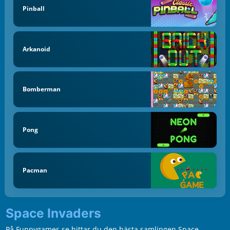
Pinball
Arkanoid
Bomberman
Pong
Pacman
Space Invaders
På Funnygames.se hittar du den bästa samlingen Space