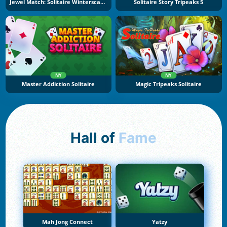
Jewel Match: Solitaire Winterscapes
Solitaire Story Tripeaks 5
NY
NY
Master Addiction Solitaire
Magic Tripeaks Solitaire
Hall of
Fame
Mah Jong Connect
Yatzy