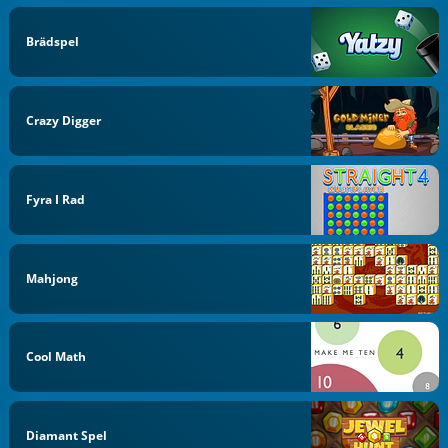
Brädspel
Crazy Digger
Fyra I Rad
Mahjong
Cool Math
Diamant Spel