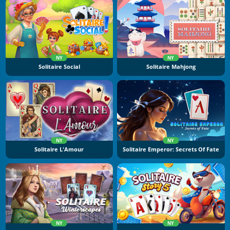
NY
NY
Solitaire Social
Solitaire Mahjong
NY
NY
Solitaire L'Amour
Solitaire Emperor: Secrets Of Fate
NY
NY