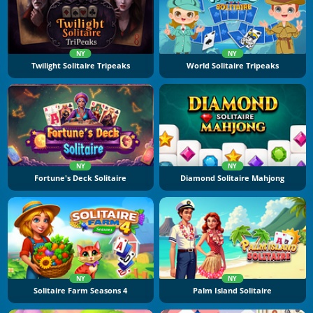
NY
NY
Twilight Solitaire Tripeaks
World Solitaire Tripeaks
NY
NY
Fortune's Deck Solitaire
Diamond Solitaire Mahjong
NY
NY
Solitaire Farm Seasons 4
Palm Island Solitaire