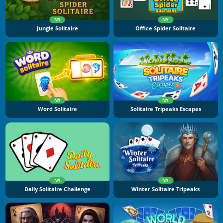
NY
NY
Jungle Solitaire
Office Spider Solitaire
NY
NY
Word Solitaire
Solitaire Tripeaks Escapes
NY
NY
Daily Solitaire Challenge
Winter Solitaire Tripeaks