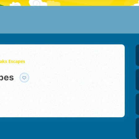
eaks Escapes
apes