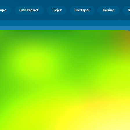
mpa
Skicklighet
Tjejer
Kortspel
Kasino
S