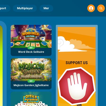
port
Multiplayer
Mer
NY
Word Deck Solitaire
NY
Mojicon Garden JigSolitaire