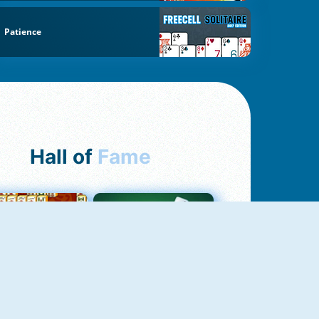
Patience
Hall of
Fame
ah Jong Connect
Yatzy