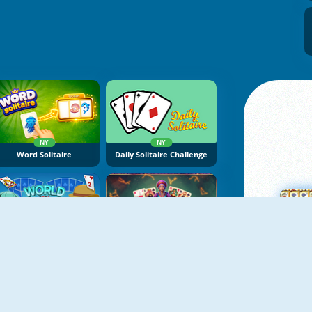
NY
NY
Word Solitaire
Daily Solitaire Challenge
NY
NY
World Solitaire Tripeaks
Fortune's Deck Solitaire
M