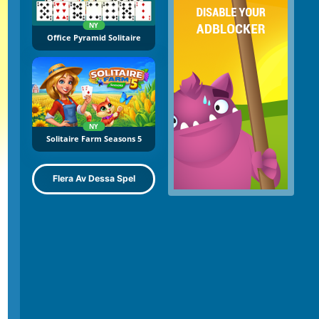
NY
Office Pyramid Solitaire
NY
Solitaire Farm Seasons 5
Flera Av Dessa Spel