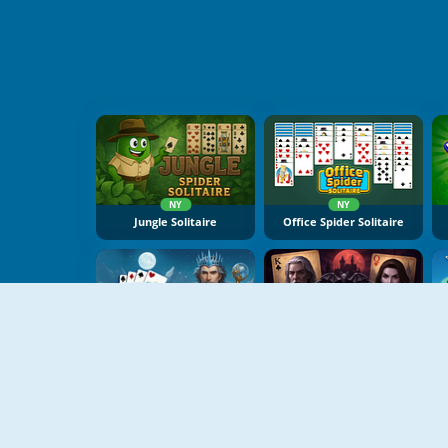
NY
NY
Jungle Solitaire
Office Spider Solitaire
NY
NY
Winter Solitaire Tripeaks
Twilight Solitaire Tripeaks