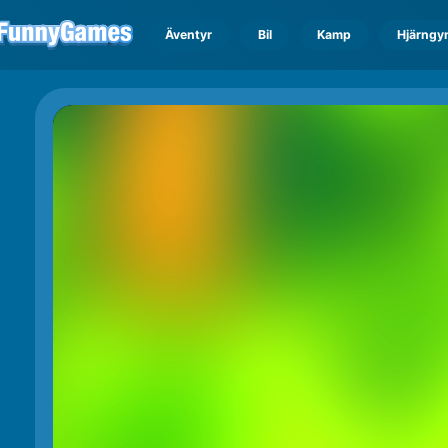
Äventyr
Bil
Kamp
Hjärngy