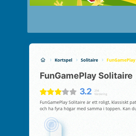
Kortspel
Solitaire
FunGamePlay S
FunGamePlay Solitaire
3.2
294
Värdering
FunGamePlay Solitaire är ett roligt, klassiskt pa
och ha fyra högar med samma i toppen. Kan du