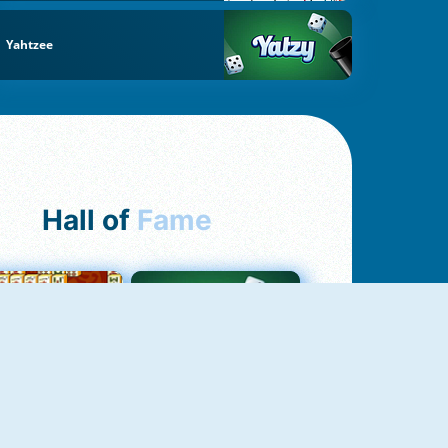
Yahtzee
Hall of
Fame
ah Jong Connect
Yatzy