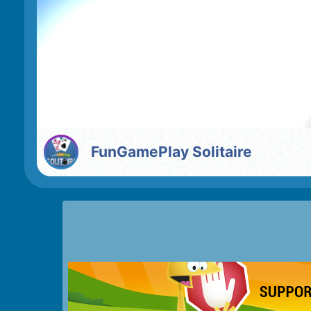
FunGamePlay Solitaire