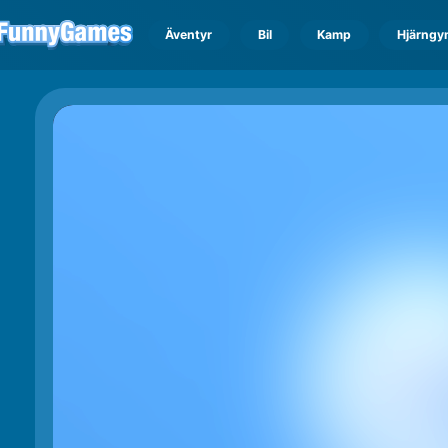
Äventyr
Bil
Kamp
Hjärngy