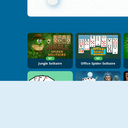
NY
NY
Jungle Solitaire
Office Spider Solitaire
NY
NY
Daily Solitaire Challenge
Winter Solitaire Tripeaks
T