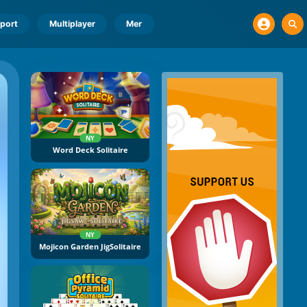
port
Multiplayer
Mer
NY
Word Deck Solitaire
NY
Mojicon Garden JigSolitaire