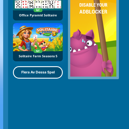
NY
Office Pyramid Solitaire
NY
Solitaire Farm Seasons 5
Flera Av Dessa Spel