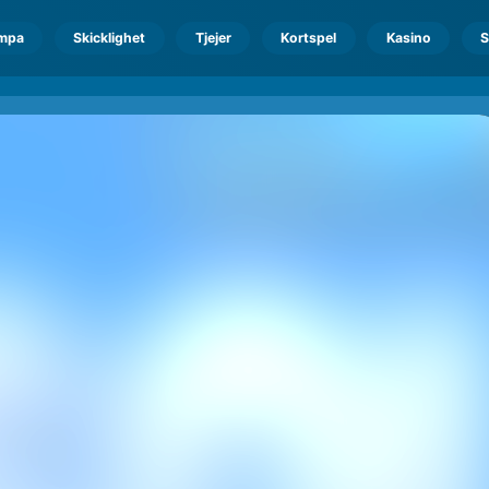
mpa
Skicklighet
Tjejer
Kortspel
Kasino
S