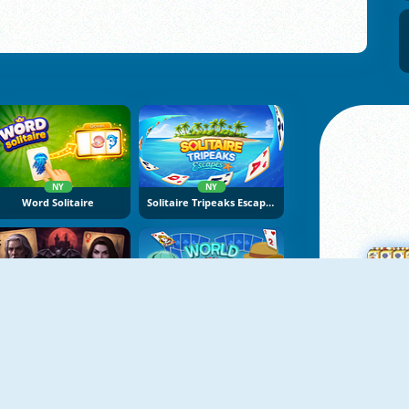
NY
NY
Word Solitaire
Solitaire Tripeaks Escapes
NY
NY
wilight Solitaire Tripeaks
World Solitaire Tripeaks
M