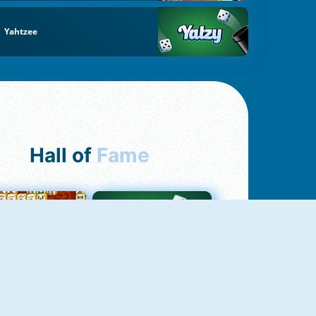
Yahtzee
Hall of
Fame
ah Jong Connect
Yatzy