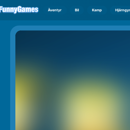
Äventyr
Bil
Kamp
Hjärngy