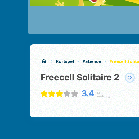
Kortspel
Patience
Freecell Solita
Freecell Solitaire 2
3.4
93
Värdering