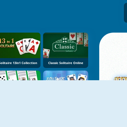
Solitaire 13in1 Collection
Classic Solitaire Online
Solitaire Collection
Solitaire Kings
M