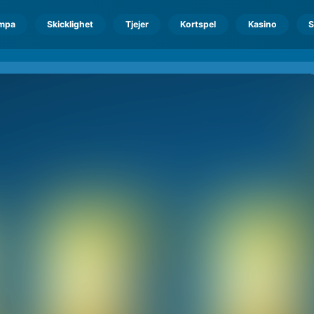
mpa
Skicklighet
Tjejer
Kortspel
Kasino
S