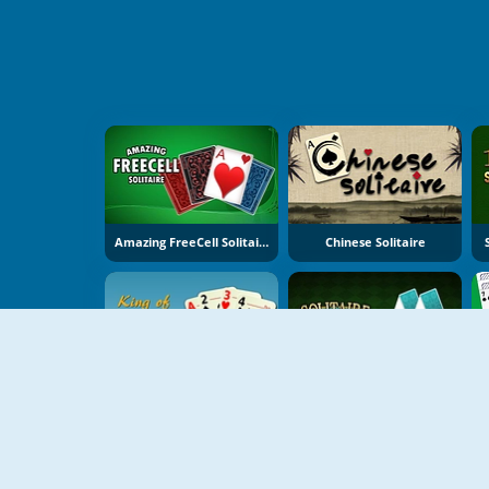
Amazing FreeCell Solitaire
Chinese Solitaire
King Of FreeCell
Mansion Solitaire