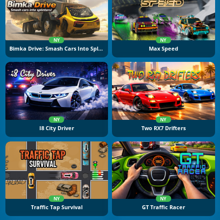
NY
NY
Bimka Drive: Smash Cars Into Splinters
Max Speed
NY
NY
I8 City Driver
Two RX7 Drifters
NY
NY
Traffic Tap Survival
GT Traffic Racer