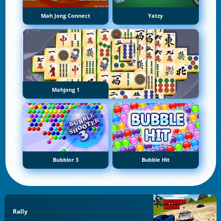
Mah Jong Connect
Yatzy
Mahjong 1
Bubblor 3
Bubble Hit
Rally