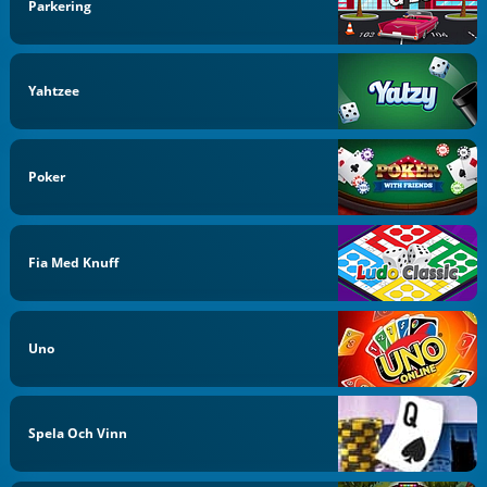
Parkering
Yahtzee
Poker
Fia Med Knuff
Uno
Spela Och Vinn