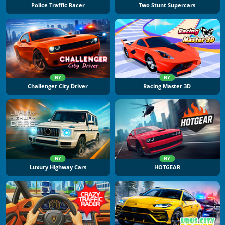
Police Traffic Racer
Two Stunt Supercars
NY
NY
Challenger City Driver
Racing Master 3D
NY
NY
Luxury Highway Cars
HOTGEAR