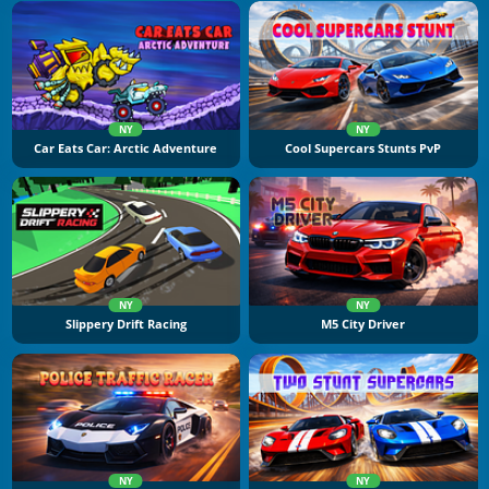
NY
NY
Car Eats Car: Arctic Adventure
Cool Supercars Stunts PvP
NY
NY
Slippery Drift Racing
M5 City Driver
NY
NY