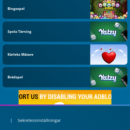
Bingospel
Spela Tärning
Kärleks Mätare
Brädspel
Sekretessinställningar