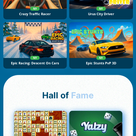
NY
NY
Crazy Traffic Racer
Urus City Driver
NY
NY
Epic Racing: Descent On Cars
Epic Stunts PvP 3D
Hall of
Fame