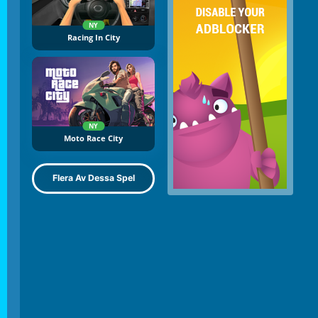
NY
Racing In City
NY
Moto Race City
Flera Av Dessa Spel