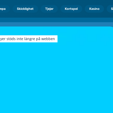
mpa
Skicklighet
Tjejer
Kortspel
Kasino
S
ayer stöds inte längre på webben