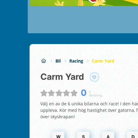
Bil
Racing
Carm Yard
Carm Yard
0
0
Värdering
Välj en av de 6 unika bilarna och race! I den hä
uppleva. Kör med hög hastighet över gatorna, 
över skyskrapan!
W
S
A
D