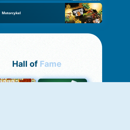
Motorcykel
Hall of
Fame
ah Jong Connect
Yatzy