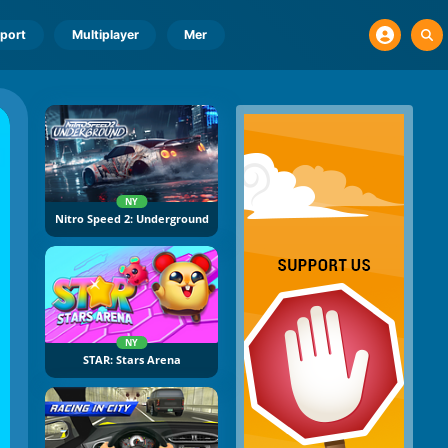
port
Multiplayer
Mer
NY
Nitro Speed 2: Underground
NY
STAR: Stars Arena