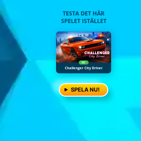
TESTA DET HÄR
SPELET ISTÄLLET
NY
Challenger City Driver
SPELA NU!