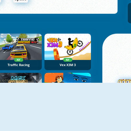
NY
NY
Traffic Racing
Vex X3M 3
NY
NY
Max Speed
Obby Tsunami Escape +1 By Car
M