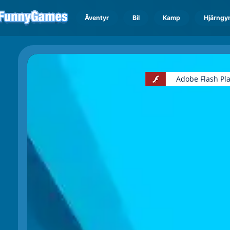
Äventyr
Bil
Kamp
Hjärngy
Adobe Flash Pl