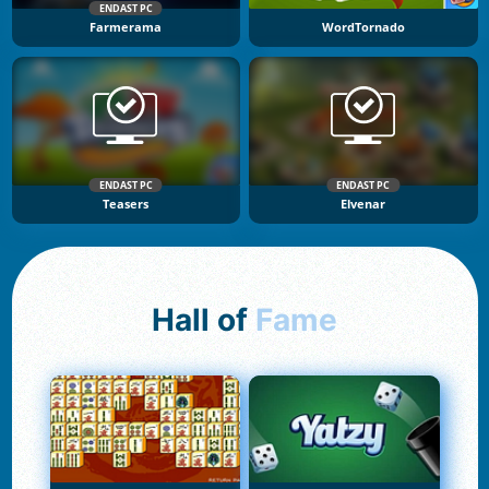
ENDAST PC
Farmerama
WordTornado
ENDAST PC
ENDAST PC
Teasers
Elvenar
Hall of
Fame