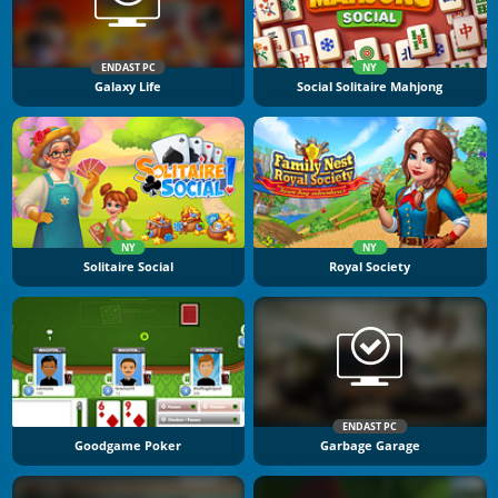
ENDAST PC
NY
Galaxy Life
Social Solitaire Mahjong
NY
NY
Solitaire Social
Royal Society
ENDAST PC
Goodgame Poker
Garbage Garage