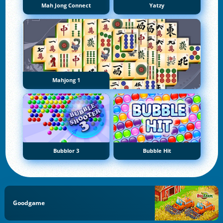
Mah Jong Connect
Yatzy
Mahjong 1
Bubblor 3
Bubble Hit
Goodgame