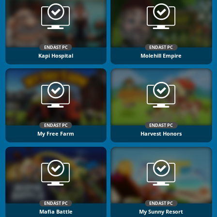
ENDAST PC
ENDAST PC
Kapi Hospital
Molehill Empire
ENDAST PC
ENDAST PC
My Free Farm
Harvest Honors
ENDAST PC
ENDAST PC
Mafia Battle
My Sunny Resort