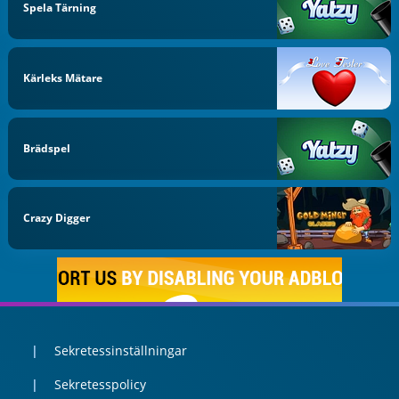
Spela Tärning
Kärleks Mätare
Brädspel
Crazy Digger
Sekretessinställningar
Sekretesspolicy