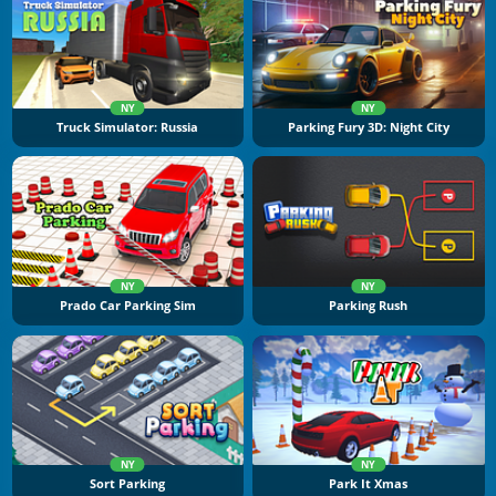
NY
NY
Truck Simulator: Russia
Parking Fury 3D: Night City
NY
NY
Prado Car Parking Sim
Parking Rush
NY
NY
Sort Parking
Park It Xmas