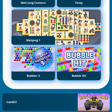
Mah Jong Connect
Yatzy
Mahjong 1
Bubblor 3
Bubble Hit
Lastbil