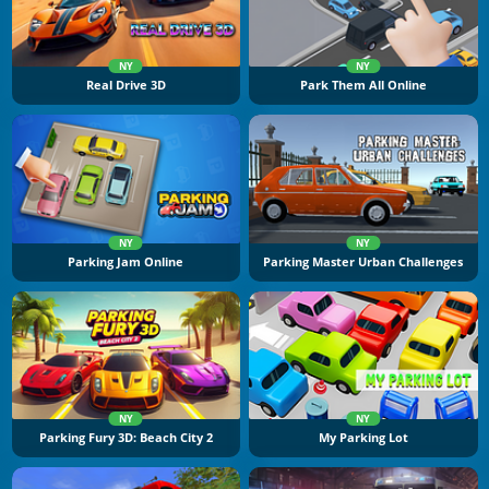
NY
NY
Real Drive 3D
Park Them All Online
NY
NY
Parking Jam Online
Parking Master Urban Challenges
NY
NY
Parking Fury 3D: Beach City 2
My Parking Lot