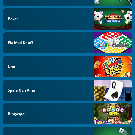
Poker
Fia Med Knuff
Uno
Spela Och Vinn
Bingospel