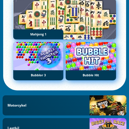
Mahjong 1
Bubblor 3
Bubble Hit
Motorcykel
Lastbil