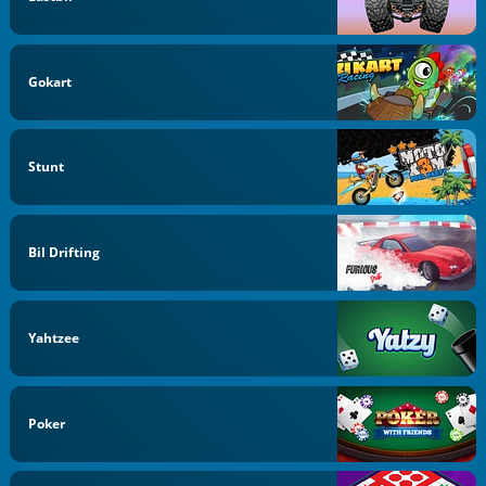
Gokart
Stunt
Bil Drifting
Yahtzee
Poker