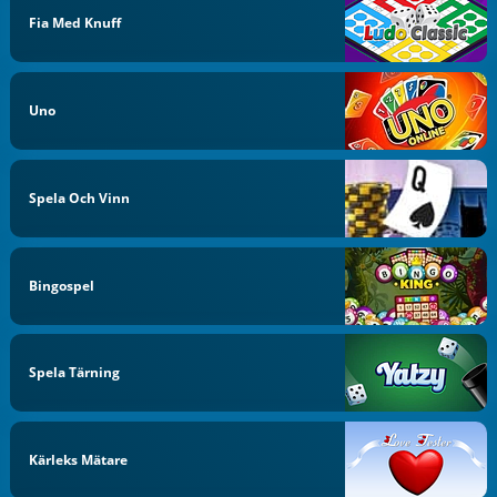
Fia Med Knuff
Uno
Spela Och Vinn
Bingospel
Spela Tärning
Kärleks Mätare