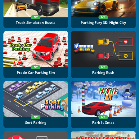
NY
NY
Truck Simulator: Russia
Parking Fury 3D: Night City
NY
NY
Prado Car Parking Sim
Parking Rush
NY
NY
Sort Parking
Park It Xmas