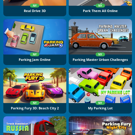
NY
NY
Real Drive 3D
Park Them All Online
NY
NY
Parking Jam Online
Parking Master Urban Challenges
NY
NY
Parking Fury 3D: Beach City 2
My Parking Lot