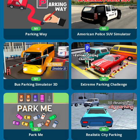
NY
NY
Parking Way
American Police SUV Simulator
NY
NY
Bus Parking Simulator 3D
Extreme Parking Challenge
NY
NY
Park Me
Realistic City Parking