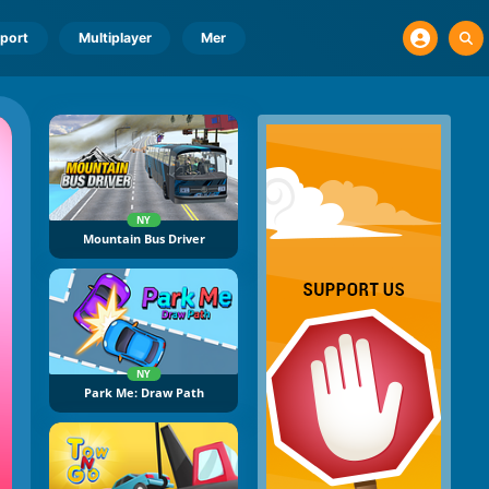
port
Multiplayer
Mer
NY
Mountain Bus Driver
NY
Park Me: Draw Path