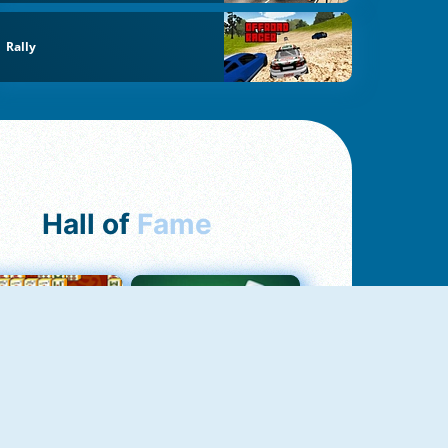
Rally
Hall of
Fame
ah Jong Connect
Yatzy