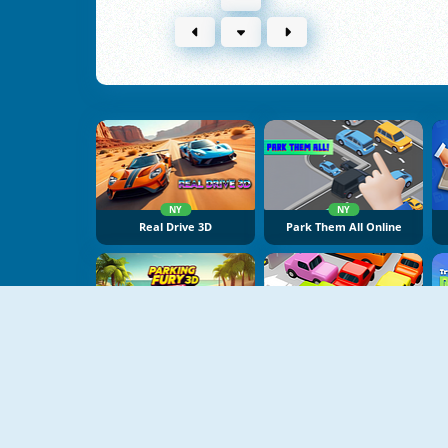
NY
NY
Real Drive 3D
Park Them All Online
NY
NY
Parking Fury 3D: Beach City 2
My Parking Lot