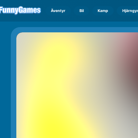
Äventyr
Bil
Kamp
Hjärngy