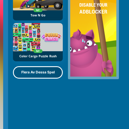
NY
Tow N Go
NY
Color Cargo Puzzle Rush
Flera Av Dessa Spel